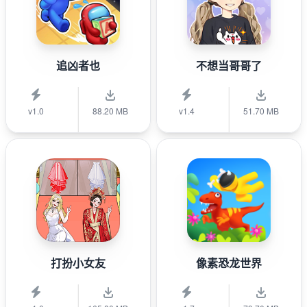
追凶者也
不想当哥哥了
v1.0
88.20 MB
v1.4
51.70 MB
打扮小女友
像素恐龙世界