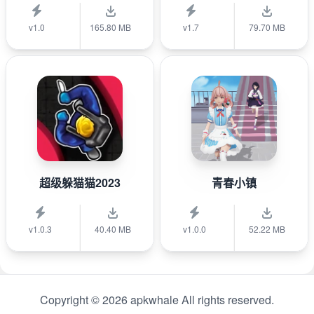
v1.0
165.80 MB
v1.7
79.70 MB
超级躲猫猫2023
青春小镇
v1.0.3
40.40 MB
v1.0.0
52.22 MB
Copyright © 2026 apkwhale All rights reserved.