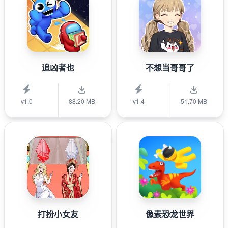
追凶者也
不想当哥哥了
v1.0
88.20 MB
v1.4
51.70 MB
打扮小女友
像素恐龙世界