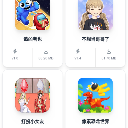
追凶者也
不想当哥哥了
v1.0
88.20 MB
v1.4
51.70 MB
打扮小女友
像素恐龙世界