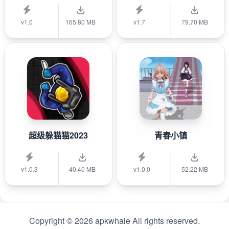
v1.0
165.80 MB
v1.7
79.70 MB
超级躲猫猫2023
青春小镇
v1.0.3
40.40 MB
v1.0.0
52.22 MB
Copyright © 2026 apkwhale All rights reserved.