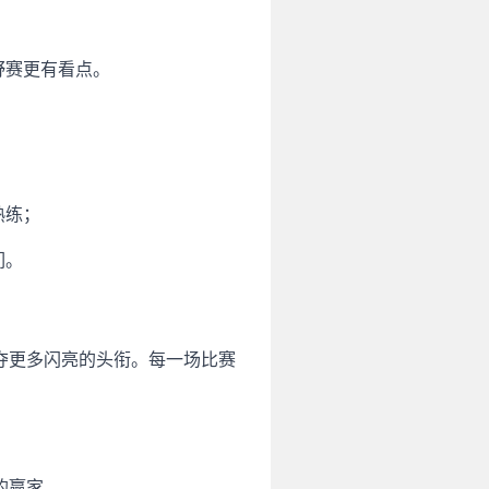
野赛更有看点。
熟练；
们。
夺更多闪亮的头衔。每一场比赛
的赢家。