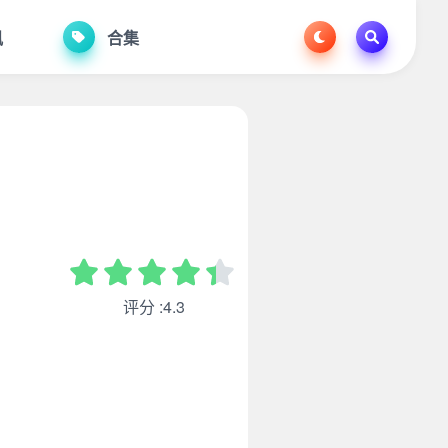
讯
合集
评分 :4.3