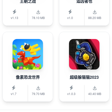
王朝之战
追凶者也
v1.13
78.10 MB
v1.0
88.20 MB
像素恐龙世界
超级躲猫猫2023
v1.7
79.70 MB
v1.0.3
40.40 MB