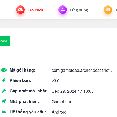
u
Trò chơi
Ứng dụng
T
hoot
Mã gói hàng:
com.gamelead.archer.best.shot.archery.king.master
Phiên bản:
v3.0
Cập nhật mới nhất:
Sep 29, 2024 17:16:05
Nhà phát triển:
GameLead
Hệ thống yêu cầu:
Android