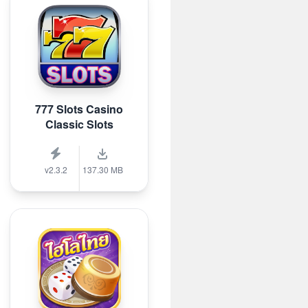
777 Slots Casino
Classic Slots
v2.3.2
137.30 MB