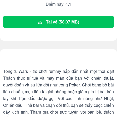
Điểm này :4.1
Tải về (58.07 MB)
Tongits Wars - trò chơi rummy hấp dẫn nhất mọi thời đại!
Thách thức trí tuệ và may mắn của bạn với chiến thuật,
quyết đoán và sự lừa dối như trong Poker. Chơi bằng bộ bài
tiêu chuẩn, mục tiêu là giải phóng hoặc giảm giá trị bài trên
tay khi Trận đấu được gọi. Với các tính năng như Nhặt,
Chiến đấu, Thả bài và chặn đối thủ, bạn sẽ thấy cuộc chiến
đầy kịch tính. Tham gia chơi trực tuyến với bạn bè, thách