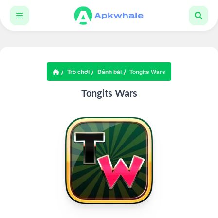
Trò chơi
Đánh bài
Tongits Wars
Tongits Wars