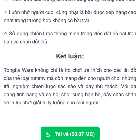
⭐ Luôn nhớ người cuối cùng nhặt lá bài được xếp hạng cao
nhất trong trường hợp không có bài trái.
⭐ Sử dụng chiến lược thông minh trong việc đặt bộ bài trên
bàn và chặn đối thủ.
Kết luận:
Tongits Wars không chỉ là trò chơi ưa thích cho các tín đồ
của thể loại rummy mà còn mang đến cho người chơi những
trải nghiệm chiến lược sắc sảo và đầy thử thách. Với đa
dạng tính năng và cơ hội chơi cùng bạn bè, đây chắc chắn
sẽ là trò chơi giải trí lý tưởng cho mọi người!
Tải về (58.07 MB)