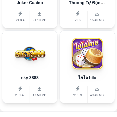
Joker Casino
Thuong Tự Động -
Game bài đổi thẻ
cào
v1.3.4
21.10 MB
v1.6
15.40 MB
sky 3888
ไฮโล hilo
v3.1.43
17.50 MB
v1.2.9
49.40 MB