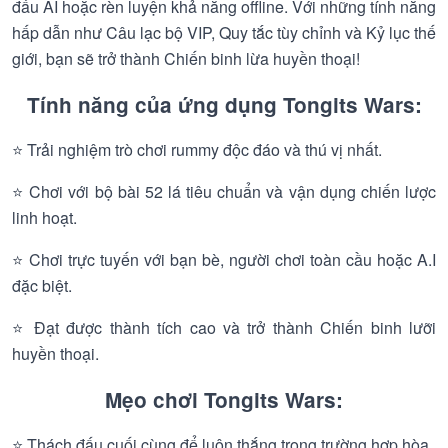
đấu AI hoặc rèn luyện khả năng offline. Với những tính năng
hấp dẫn như Câu lạc bộ VIP, Quy tắc tùy chỉnh và Kỷ lục thế
giới, bạn sẽ trở thành Chiến binh lừa huyền thoại!
Tính năng của ứng dụng Tongits Wars:
⭐ Trải nghiệm trò chơi rummy độc đáo và thú vị nhất.
⭐ Chơi với bộ bài 52 lá tiêu chuẩn và vận dụng chiến lược
linh hoạt.
⭐ Chơi trực tuyến với bạn bè, người chơi toàn cầu hoặc A.I
đặc biệt.
⭐ Đạt được thành tích cao và trở thành Chiến binh lưỡi
huyền thoại.
Mẹo chơi Tongits Wars:
⭐ Thách đấu cuối cùng để luôn thắng trong trường hợp hòa.