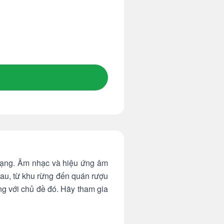
 dạng. Âm nhạc và hiệu ứng âm
au, từ khu rừng đến quán rượu
ng với chủ đề đó. Hãy tham gia