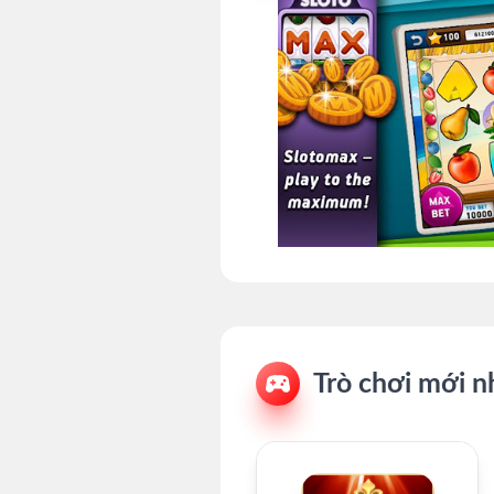
Trò chơi mới n