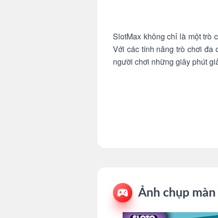
SlotMax không chỉ là một trò 
Với các tính năng trò chơi đ
người chơi những giây phút giả
Ảnh chụp màn 