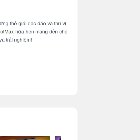
ng thế giới độc đáo và thú vị.
 SlotMax hứa hẹn mang đến cho
và trải nghiệm!