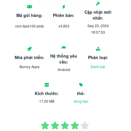
Cập nhật mới
Mã gói hàng:
Phiên bản:
nhất:
Sep 23, 2024
com.tiple100.slots
v3.853
18:07:53
Hệ thống yêu
Nhà phát triển:
Phân loại:
cầu:
Bomzy Apps
Đánh bài
Android
Kích thước:
thẻ:
17.20 MB
sòng bạc