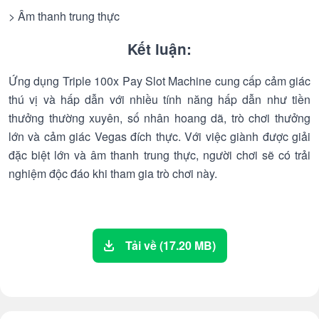
> Âm thanh trung thực
Kết luận:
Ứng dụng Triple 100x Pay Slot Machine cung cấp cảm giác
thú vị và hấp dẫn với nhiều tính năng hấp dẫn như tiền
thưởng thường xuyên, số nhân hoang dã, trò chơi thưởng
lớn và cảm giác Vegas đích thực. Với việc giành được giải
đặc biệt lớn và âm thanh trung thực, người chơi sẽ có trải
nghiệm độc đáo khi tham gia trò chơi này.
Tải về (17.20 MB)