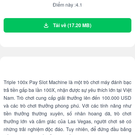
Điểm này :4.1
Tải về (17.20 MB)
Triple 100x Pay Slot Machine là một trò chơi máy đánh bạc
trả tiền gấp ba lần 100X, nhận được sự yêu thích lớn tại Việt
Nam. Trò chơi cung cấp giải thưởng lên đến 100.000 USD
và các trò chơi thưởng phong phú. Với các tính năng như
tiền thưởng thường xuyên, số nhân hoang dã, trò chơi
thưởng lớn và cảm giác của Las Vegas, người chơi sẽ có
những trải nghiệm độc đáo. Tuy nhiên, để đứng đầu bảng