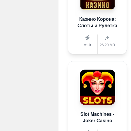
Казино Корона:
Слоты и Рулетка
v1.0
26.20 MB
Slot Machines -
Joker Casino