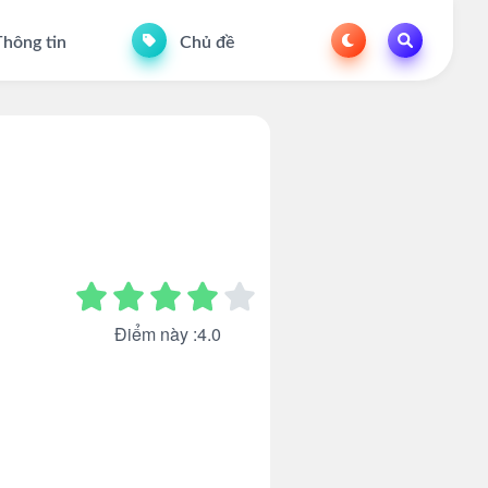
hông tin
Chủ đề
Điểm này :4.0