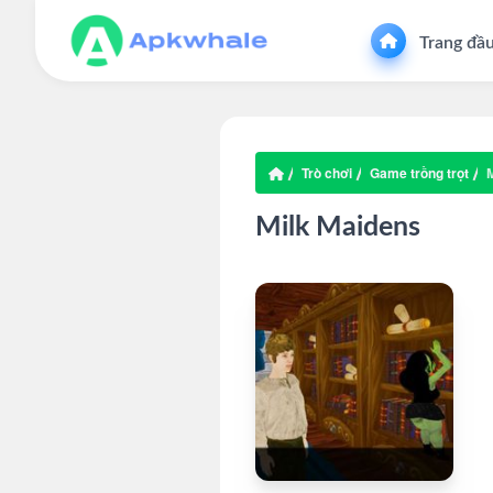
Trang đầ
Trò chơi
Game trồng trọt
M
Milk Maidens