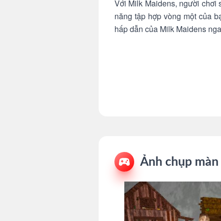
Với Milk Maidens, người chơi 
năng tập hợp vòng một của bạ
hấp dẫn của Milk Maidens ng
Ảnh chụp màn 