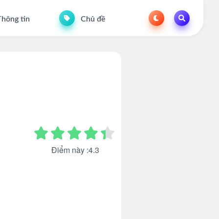
hông tin
Chủ đề
Điểm này :4.3