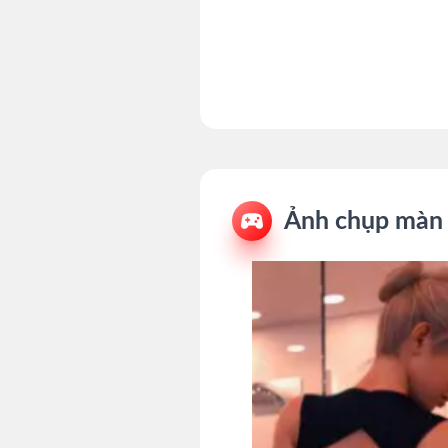
Ảnh chụp màn 