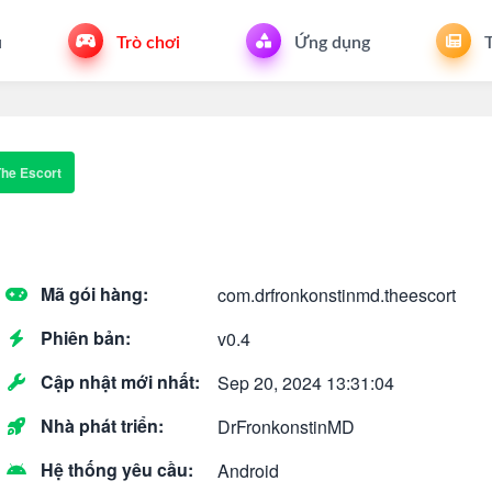
u
Trò chơi
Ứng dụng
T
he Escort
Mã gói hàng:
com.drfronkonstinmd.theescort
Phiên bản:
v0.4
Cập nhật mới nhất:
Sep 20, 2024 13:31:04
Nhà phát triển:
DrFronkonstinMD
Hệ thống yêu cầu:
Android