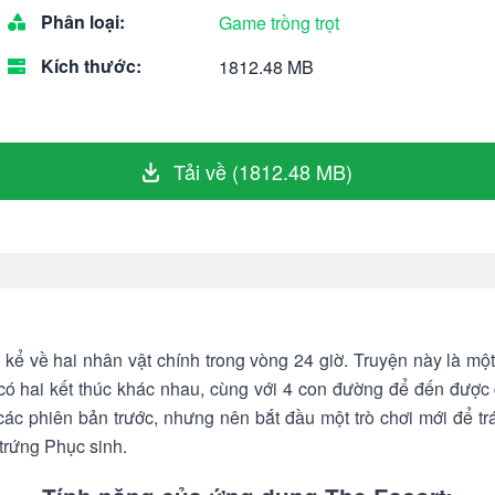
Phân loại:
Game trồng trọt
Kích thước:
1812.48 MB
Tải về (1812.48 MB)
 kể về hai nhân vật chính trong vòng 24 giờ. Truyện này là một
có hai kết thúc khác nhau, cùng với 4 con đường để đến được 
các phiên bản trước, nhưng nên bắt đầu một trò chơi mới để t
trứng Phục sinh.