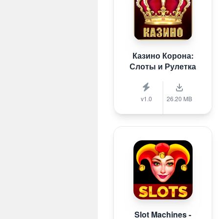
Казино Корона:
Слоты и Рулетка
v1.0
26.20 MB
Slot Machines -