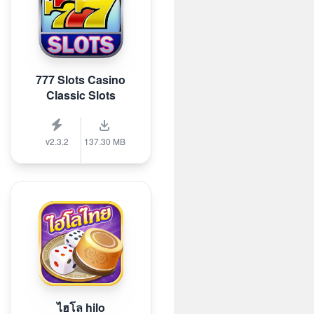
777 Slots Casino
Classic Slots
v2.3.2
137.30 MB
ไฮโล hilo