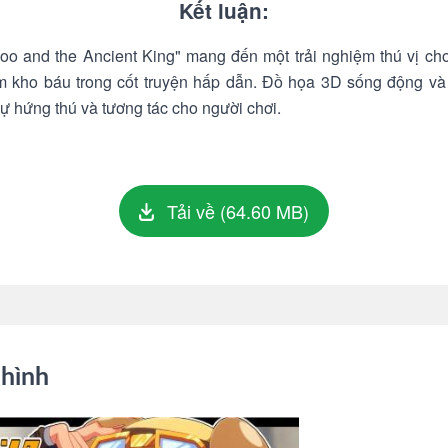
Kết luận:
o and the Ancient King" mang đến một trải nghiệm thú vị cho
ếm kho báu trong cốt truyện hấp dẫn. Đồ họa 3D sống động và
sự hứng thú và tương tác cho người chơi.
Tải về (64.60 MB)
hình