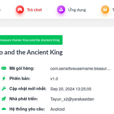
u
Trò chơi
Ứng dụng
T
reasure Hunter Koo and the Ancient King
o and the Ancient King
Mã gói hàng:
com.sensitiveusername.treasurehunterkuud
Phiên bản:
v1.0
Cập nhật mới nhất:
Sep 20, 2024 13:25:05
Nhà phát triển:
Tayun_x2@yarakasidan
Hệ thống yêu cầu:
Android