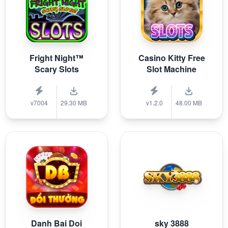
Fright Night™
Casino Kitty Free
Scary Slots
Slot Machine
v7004
29.30 MB
v1.2.0
48.00 MB
Danh Bai Doi
sky 3888