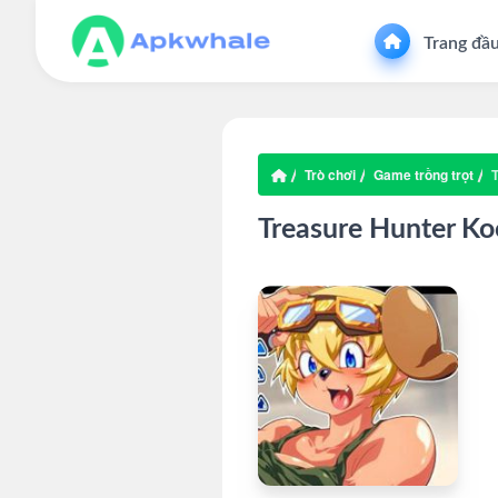
Trang đầ
Trò chơi
Game trồng trọt
T
Treasure Hunter Ko