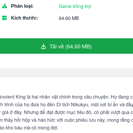
Phân loại:
Game trồng trọt
Kích thước:
64.60 MB
Tải về (64.60 MB)
ncient King là hai nhân vật chính trong câu chuyện. Họ đang 
 trình của họ đưa họ đến Di tích Nikukyu, một nơi bí ẩn và đ
ý giá ở đây. Nhưng để đạt được mục tiêu đó, cô phải vượt qua
ảm thấy hồi hộp và háo hức với cuộc phiêu lưu này, mong rằng c
vào kho báu mà cô mong đợi.