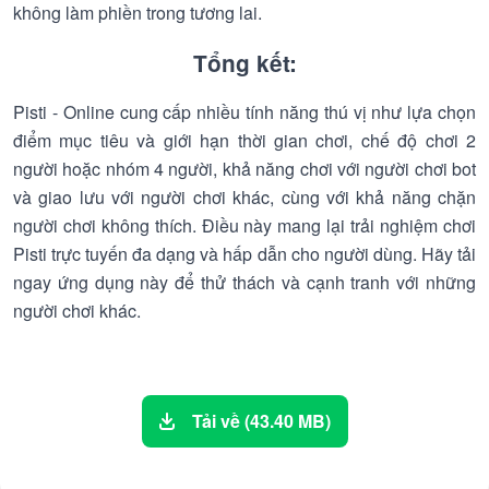
không làm phiền trong tương lai.
Tổng kết:
Pisti - Online cung cấp nhiều tính năng thú vị như lựa chọn
điểm mục tiêu và giới hạn thời gian chơi, chế độ chơi 2
người hoặc nhóm 4 người, khả năng chơi với người chơi bot
và giao lưu với người chơi khác, cùng với khả năng chặn
người chơi không thích. Điều này mang lại trải nghiệm chơi
Pisti trực tuyến đa dạng và hấp dẫn cho người dùng. Hãy tải
ngay ứng dụng này để thử thách và cạnh tranh với những
người chơi khác.
Tải về (43.40 MB)