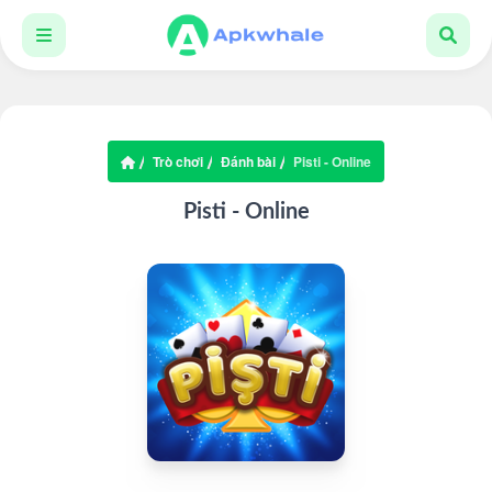
Trò chơi
Đánh bài
Pisti - Online
Pisti - Online