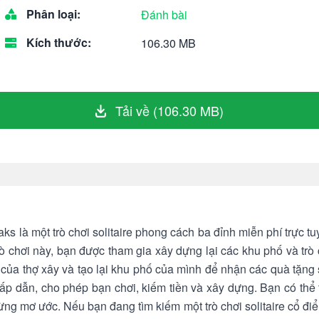
Phân loại:
Đánh bài
Kích thước:
106.30 MB
Tải về (106.30 MB)
aks là một trò chơi solitaire phong cách ba đỉnh miễn phí trực
rò chơi này, bạn được tham gia xây dựng lại các khu phố và trò 
của thợ xây và tạo lại khu phố của mình để nhận các quà tặng s
hấp dẫn, cho phép bạn chơi, kiếm tiền và xây dựng. Bạn có thể 
từng mơ ước. Nếu bạn đang tìm kiếm một trò chơi solitaire cổ điể