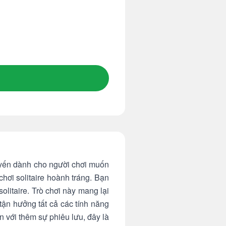
 tuyến dành cho người chơi muốn
chơi solitaire hoành tráng. Bạn
olitaire. Trò chơi này mang lại
tận hưởng tất cả các tính năng
n với thêm sự phiêu lưu, đây là