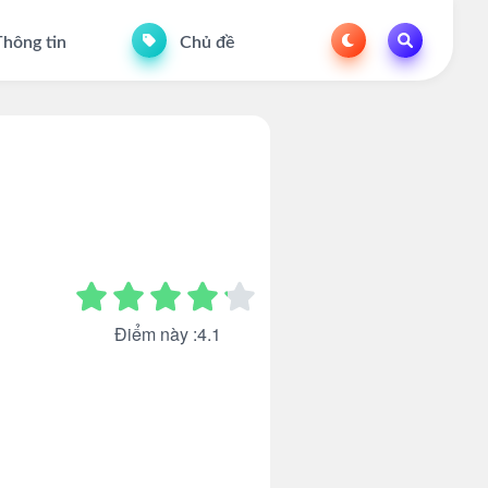
hông tin
Chủ đề
Điểm này :4.1