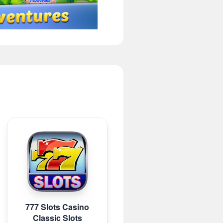
777 Slots Casino
Classic Slots