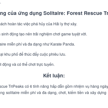
.
ng của ứng dụng Solitaire: Forest Rescue T
ách hoàn tác việc phá hủy của Hải ly thợ xây.
 sinh động tạo nên trải nghiệm chơi game tuyệt vời.
itaire miễn phí và đa dạng như Karate Panda.
 lại khu phố để thúc đẩy cuộc phiêu lưu.
di động và có thể chơi trực tuyến.
Kết luận:
escue TriPeaks có 6 tính năng hấp dẫn gồm nhiệm vụ hàng ngày,
ng solitaire miễn phí và đa dạng, chơi, kiếm tiền và xây dựng l