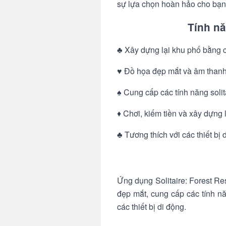
sự lựa chọn hoàn hảo cho bạn
Tính nă
♣️ Xây dựng lại khu phố bằng c
♥️ Đồ họa đẹp mắt và âm thanh
♠️ Cung cấp các tính năng sol
♦️ Chơi, kiếm tiền và xây dựng
♣️ Tương thích với các thiết bị 
Ứng dụng Solitaire: Forest R
đẹp mắt, cung cấp các tính nă
các thiết bị di động.