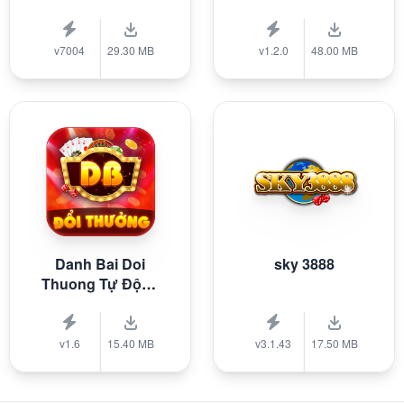
v7004
29.30 MB
v1.2.0
48.00 MB
Danh Bai Doi
sky 3888
Thuong Tự Động
- Game bài đổi thẻ
cào
v1.6
15.40 MB
v3.1.43
17.50 MB