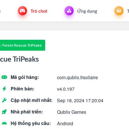
u
Trò chơi
Ứng dụng
T
e: Forest Rescue TriPeaks
scue TriPeaks
Mã gói hàng:
com.qublix.frsoliaire
Phiên bản:
v4.0.197
Cập nhật mới nhất:
Sep 18, 2024 17:20:04
Nhà phát triển:
Qublix Games
Hệ thống yêu cầu:
Android