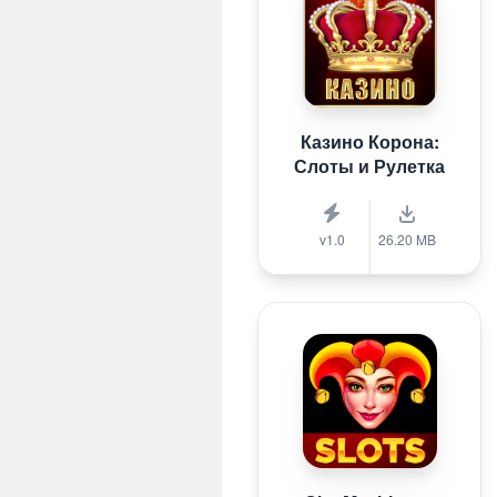
Казино Корона:
Слоты и Рулетка
v1.0
26.20 MB