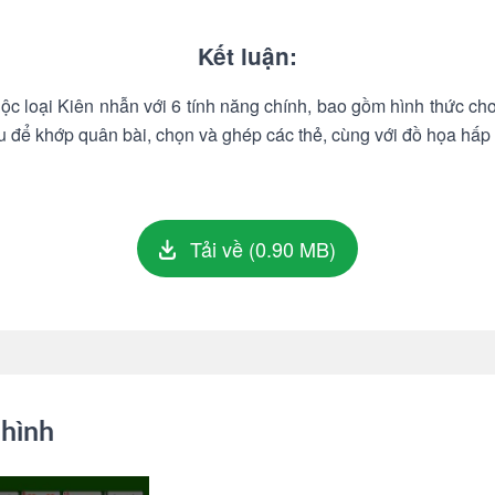
Kết luận:
uộc loại Kiên nhẫn với 6 tính năng chính, bao gồm hình thức chơ
au để khớp quân bài, chọn và ghép các thẻ, cùng với đồ họa hấp
Tải về (0.90 MB)
hình