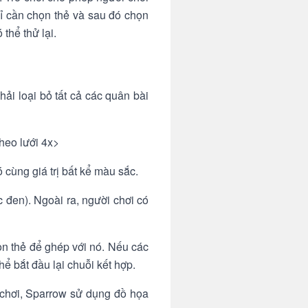
chỉ cần chọn thẻ và sau đó chọn
thể thử lại.
hải loại bỏ tất cả các quân bài
theo lưới 4x>
ó cùng giá trị bất kể màu sắc.
c đen). Ngoài ra, người chơi có
ọn thẻ để ghép với nó. Nếu các
hể bắt đầu lại chuỗi kết hợp.
 chơi, Sparrow sử dụng đồ họa