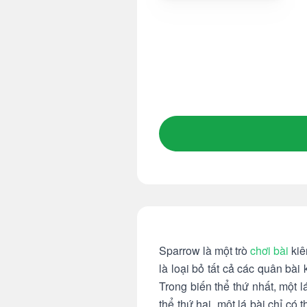
Sparrow là một trò
chơi bài
kiê
là loại bỏ tất cả các quân bà
Trong biến thể thứ nhất, một 
thể thứ hai, một lá bài chỉ có