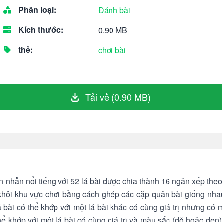
Phân loại:
Đánh bài
Kích thước:
0.90 MB
thẻ:
chơi bài
Tải về (0.90 MB)
n nhẫn nổi tiếng với 52 lá bài được chia thành 16 ngăn xếp theo 
i khỏi khu vực chơi bằng cách ghép các cặp quân bài giống nhau.
lá bài có thể khớp với một lá bài khác có cùng giá trị nhưng có
 thể khớp với một lá bài có cùng giá trị và màu sắc (đỏ hoặc đen