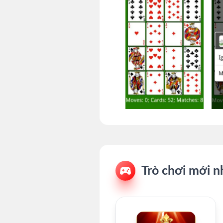
Trò chơi mới n