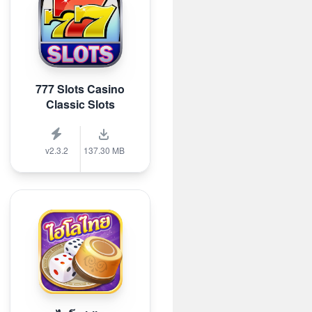
777 Slots Casino
Classic Slots
v2.3.2
137.30 MB