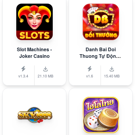
Slot Machines -
Danh Bai Doi
Joker Casino
Thuong Tự Động -
Game bài đổi thẻ
cào
v1.3.4
21.10 MB
v1.6
15.40 MB