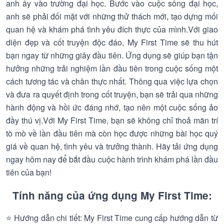
anh ấy vào trường đại học. Bước vào cuộc sống đại học,
anh sẽ phải đối mặt với những thử thách mới, tạo dựng mối
quan hệ và khám phá tình yêu đích thực của mình.Với giao
diện đẹp và cốt truyện độc đáo, My First Time sẽ thu hút
bạn ngay từ những giây đầu tiên. Ứng dụng sẽ giúp bạn tận
hưởng những trải nghiệm lần đầu tiên trong cuộc sống một
cách tương tác và chân thực nhất. Thông qua việc lựa chọn
và đưa ra quyết định trong cốt truyện, bạn sẽ trải qua những
hành động và hồi ức đáng nhớ, tạo nên một cuộc sống ảo
đầy thú vị.Với My First Time, bạn sẽ không chỉ thoả mãn trí
tò mò về lần đầu tiên mà còn học được những bài học quý
giá về quan hệ, tình yêu và trưởng thành. Hãy tải ứng dụng
ngay hôm nay để bắt đầu cuộc hành trình khám phá lần đầu
tiên của bạn!
Tính năng của ứng dụng My First Time:
⭐ Hướng dẫn chi tiết: My First Time cung cấp hướng dẫn từ