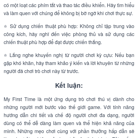
có một loạt các phím tắt và thao tác điều khiển. Hãy tìm hiểu
và làm quen với chúng để không bị bỡ ngỡ khi chơi thực sự.
⭐ Sử dụng chiến thuật phù hợp: Không chỉ tập trung vào
công kích, hãy nghĩ đến việc phòng thủ và sử dụng các
chiến thuật phù hợp để đạt được chiến thắng.
⭐ Lắng nghe khuyến nghị từ người chơi kỳ cựu: Nếu bạn
gặp khó khăn, hãy tham khảo ý kiến và lời khuyên từ những
người đã chơi trò chơi này từ trước.
Kết luận:
My First Time là một ứng dụng trò chơi thú vị dành cho
những người mới bước vào thế giới game. Với tính năng
hướng dẫn chi tiết và chế độ người chơi đa dạng, người
dùng có thể dễ dàng làm quen và thể hiện khả năng của
mình. Những mẹo chơi cùng với phần thưởng hấp dẫn sẽ