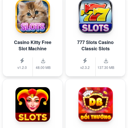
Casino Kitty Free
777 Slots Casino
Slot Machine
Classic Slots
v1.2.0
48.00 MB
v2.3.2
137.30 MB