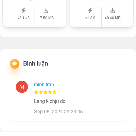
v3.1.43
17.50 MB
v1.2.9
49.40 MB
Bình luận
minh tran
Lang k chịu dc
Sep 06, 2024 23:23:05