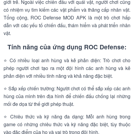
giới trẻ. Ngoài việc chiến đấu với quái vật, người chơi cũng
có nhiệm vụ tìm kiếm các vật phẩm và thăng cấp nhân vật.
Tổng cộng, ROC Defense MOD APK là một trò chơi hấp
dẫn với các yếu tố chiến đấu, thám hiểm và phát triển nhân
vật.
Tính năng của ứng dụng ROC Defense:
⭐ Có nhiều loại anh hùng và kẻ phản diện: Trò chơi cho
phép người chơi tạo ra một đội hình các anh hùng và kẻ
phản diện với nhiều tính năng và khả năng đặc biệt.
⭐ Sắp xếp chiến trường: Người chơi có thể sắp xếp các anh
hùng của mình trên địa hình để chiến đấu chống lại những
mối đe dọa từ thế giới phép thuật.
⭐ Chiêu thức và kỹ năng đa dạng: Mỗi anh hùng trong
game có những chiêu thức và kỹ năng đặc biệt, tùy thuộc
vào đặc điểm của họ và vai trò trong đội hình.