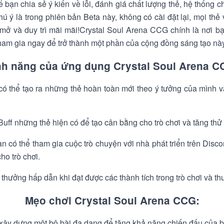
để bạn chia sẻ ý kiến về lỗi, đánh giá chất lượng thẻ, hệ thống 
ú ý là trong phiên bản Beta này, không có cài đặt lại, mọi th
ở và duy trì mãi mãi!Crystal Soul Arena CCG chính là nơi b
 tham gia ngay để trở thành một phần của cộng đồng sáng tạo nà
nh năng của ứng dụng Crystal Soul Arena C
 có thể tạo ra những thẻ hoàn toàn mới theo ý tưởng của mình v
Buff những thẻ hiện có để tạo cân bằng cho trò chơi và tăng thử
Bạn có thể tham gia cuộc trò chuyện với nhà phát triển trên Dis
ho trò chơi.
hưởng hấp dẫn khi đạt được các thành tích trong trò chơi và th
Mẹo chơi Crystal Soul Arena CCG:
ây dựng một bộ bài đa dạng để tăng khả năng chiến đấu của bạ