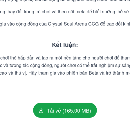
g thay đổi trong trò chơi và theo dõi meta để biết những thẻ s
gia vào cộng đồng của Crystal Soul Arena CCG để trao đổi k
Kết luận:
chơi thẻ hấp dẫn và tạo ra một nền tảng cho người chơi để tham 
ác và tương tác cộng đồng, người chơi có thể trải nghiệm sự sá
g cao và thú vị. Hãy tham gia vào phiên bản Beta và trở thành m
Tải về (165.00 MB)