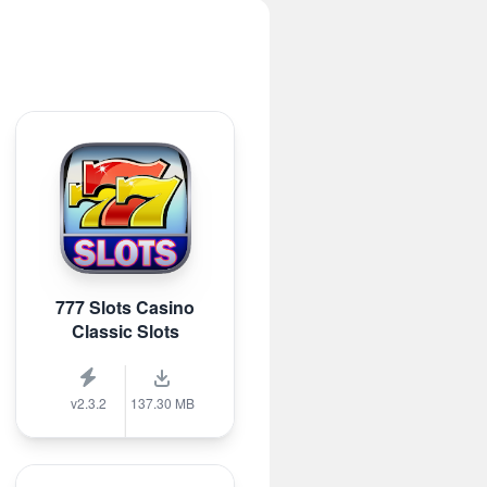
777 Slots Casino
Classic Slots
v2.3.2
137.30 MB