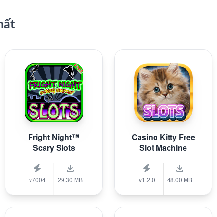
hất
Fright Night™
Casino Kitty Free
Scary Slots
Slot Machine
v7004
29.30 MB
v1.2.0
48.00 MB