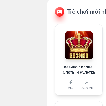
Trò chơi mới n
Казино Корона:
Слоты и Рулетка
v1.0
26.20 MB