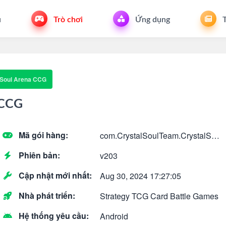
u
Trò chơi
Ứng dụng
T
 Soul Arena CCG
 CCG
Mã gói hàng:
com.CrystalSoulTeam.CrystalSoulArena
Phiên bản:
v203
Cập nhật mới nhất:
Aug 30, 2024 17:27:05
Nhà phát triển:
Strategy TCG Card Battle Games
Hệ thống yêu cầu:
Android