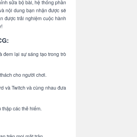
chỉnh sửa bộ bài, hệ thống phần
ẻ và nội dung bạn nhận được sẽ
ạn được trải nghiệm cuộc hành
y!
CG:
à đem lại sự sáng tạo trong trò
 thách cho người chơi.
cord và Twitch và cùng nhau đưa
u thập các thẻ hiếm.
n trên mọi mặt trận.