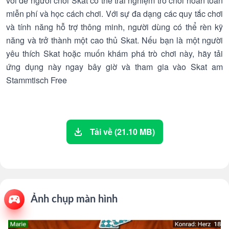
vời để người chơi Skat có thể trải nghiệm trò chơi hoàn toàn
miễn phí và học cách chơi. Với sự đa dạng các quy tắc chơi
và tính năng hỗ trợ thông minh, người dùng có thể rèn kỹ
năng và trở thành một cao thủ Skat. Nếu bạn là một người
yêu thích Skat hoặc muốn khám phá trò chơi này, hãy tải
ứng dụng này ngay bây giờ và tham gia vào Skat am
Stammtisch Free
Tải về (21.10 MB)
Ảnh chụp màn hình