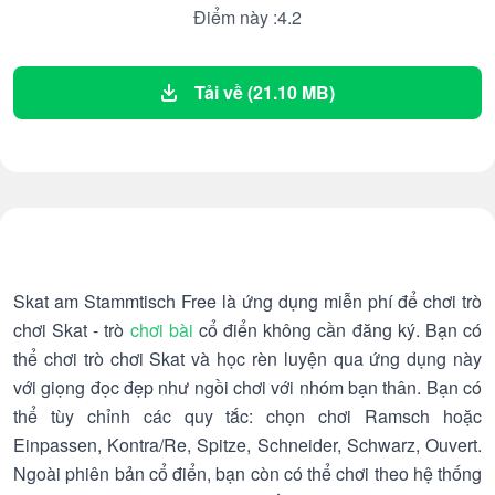
Điểm này :4.2
Tải về (21.10 MB)
Skat am Stammtisch Free là ứng dụng miễn phí để chơi trò
chơi Skat - trò
chơi bài
cổ điển không cần đăng ký. Bạn có
thể chơi trò chơi Skat và học rèn luyện qua ứng dụng này
với giọng đọc đẹp như ngồi chơi với nhóm bạn thân. Bạn có
thể tùy chỉnh các quy tắc: chọn chơi Ramsch hoặc
Einpassen, Kontra/Re, Spitze, Schneider, Schwarz, Ouvert.
Ngoài phiên bản cổ điển, bạn còn có thể chơi theo hệ thống