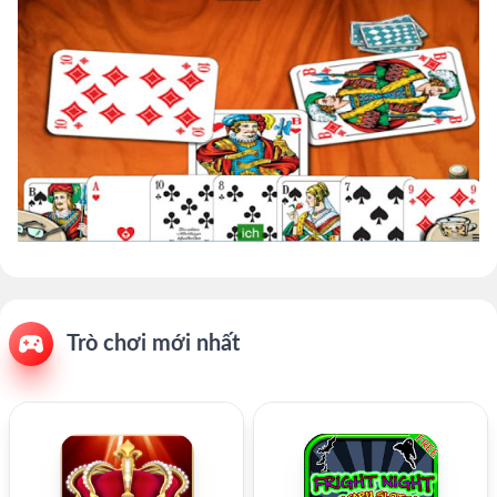
Trò chơi mới nhất