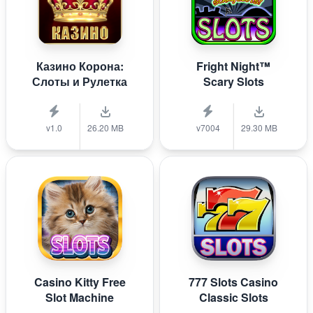
Казино Корона:
Fright Night™
Слоты и Рулетка
Scary Slots
v1.0
26.20 MB
v7004
29.30 MB
Casino Kitty Free
777 Slots Casino
Slot Machine
Classic Slots