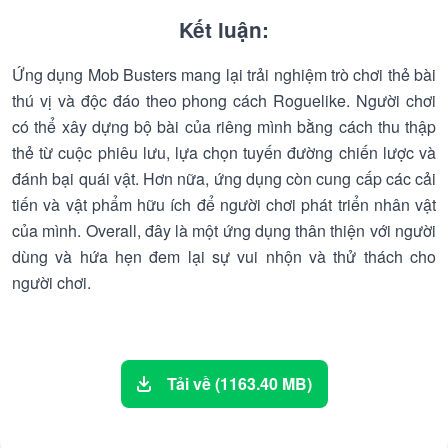
Kết luận:
Ứng dụng Mob Busters mang lại trải nghiệm trò chơi thẻ bài
thú vị và độc đáo theo phong cách Roguelike. Người chơi
có thể xây dựng bộ bài của riêng mình bằng cách thu thập
thẻ từ cuộc phiêu lưu, lựa chọn tuyến đường chiến lược và
đánh bại quái vật. Hơn nữa, ứng dụng còn cung cấp các cải
tiến và vật phẩm hữu ích để người chơi phát triển nhân vật
của mình. Overall, đây là một ứng dụng thân thiện với người
dùng và hứa hẹn đem lại sự vui nhộn và thử thách cho
người chơi.
Tải về (1163.40 MB)