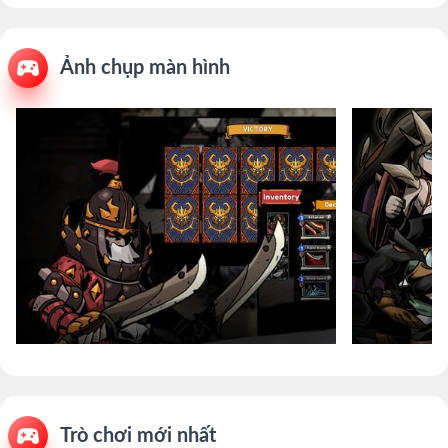
Ảnh chụp màn hình
Trò chơi mới nhất