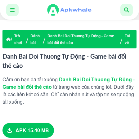
Trò
Đánh
Danh Bai Doi Thuong Tự Động - Game
Tải
chơi
bài
bài đổi thẻ cào
về
Danh Bai Doi Thuong Tự Động - Game bài đổi
thẻ cào
Cảm ơn bạn đã tải xuống
Danh Bai Doi Thuong Tự Động -
Game bài đổi thẻ cào
từ trang web của chúng tôi. Dưới đây
là các liên kết có sẵn. Chỉ cần nhấn nút và tập tin sẽ tự động
tải xuống.
APK 15.40 MB