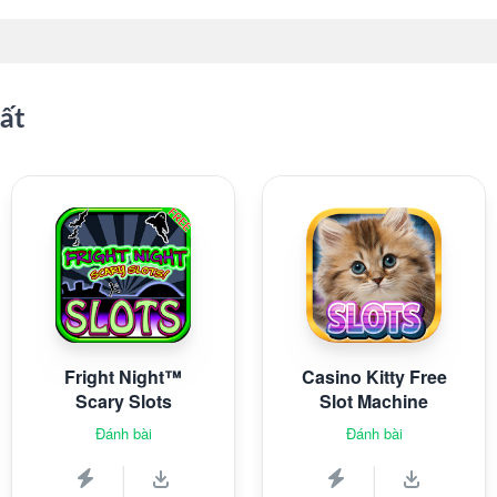
ất
Fright Night™
Casino Kitty Free
Scary Slots
Slot Machine
Đánh bài
Đánh bài