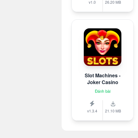
v1.0
26.20 MB
Slot Machines -
Joker Casino
Đánh bài
v1.3.4
21.10 MB