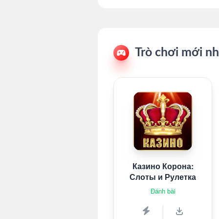
Trò chơi mới nh
Казино Корона:
Слоты и Рулетка
Đánh bài