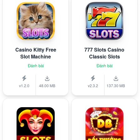
Casino Kitty Free
777 Slots Casino
Slot Machine
Classic Slots
Đánh bài
Đánh bài
v1.2.0
48.00 MB
v2.3.2
137.30 MB