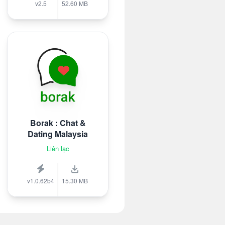
v2.5
52.60 MB
Borak : Chat &
Dating Malaysia
Liên lạc
v1.0.62b4
15.30 MB