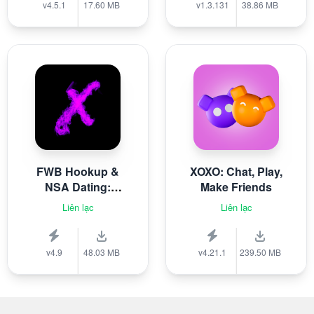
v4.5.1
17.60 MB
v1.3.131
38.86 MB
FWB Hookup &
XOXO: Chat, Play,
NSA Dating:
Make Friends
XFun
Liên lạc
Liên lạc
v4.9
48.03 MB
v4.21.1
239.50 MB