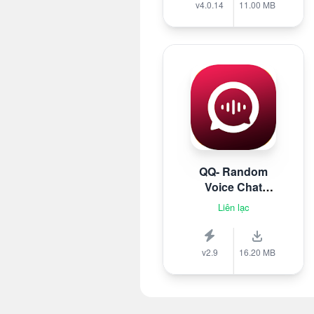
v4.0.14
11.00 MB
QQ- Random
Voice Chat
Stranger
Liên lạc
v2.9
16.20 MB