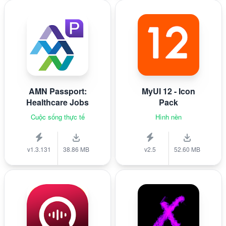
AMN Passport:
MyUI 12 - Icon
Healthcare Jobs
Pack
Cuộc sống thực tế
Hình nền
v1.3.131
38.86 MB
v2.5
52.60 MB