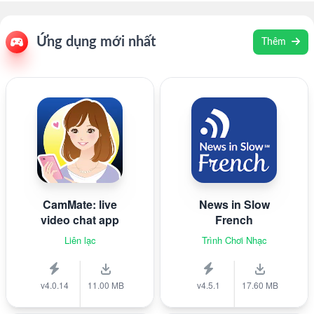
Ứng dụng mới nhất
Thêm
CamMate: live
News in Slow
video chat app
French
Liên lạc
Trình Chơi Nhạc
v4.0.14
11.00 MB
v4.5.1
17.60 MB