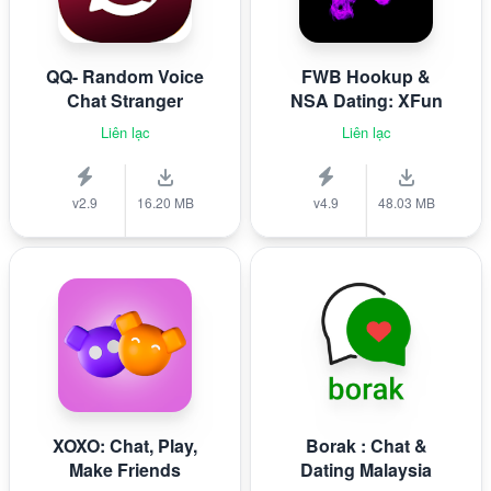
QQ- Random Voice
FWB Hookup &
Chat Stranger
NSA Dating: XFun
Liên lạc
Liên lạc
v2.9
16.20 MB
v4.9
48.03 MB
XOXO: Chat, Play,
Borak : Chat &
Make Friends
Dating Malaysia