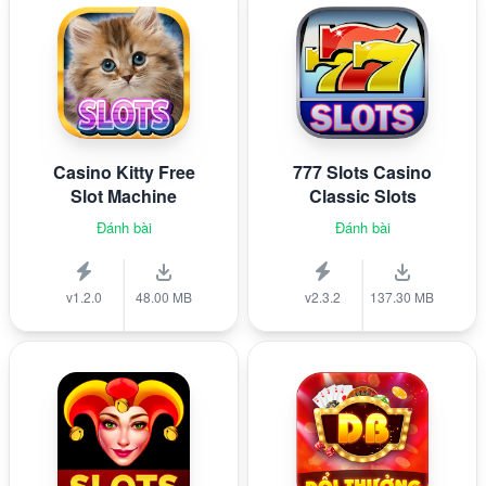
Casino Kitty Free
777 Slots Casino
Slot Machine
Classic Slots
Đánh bài
Đánh bài
v1.2.0
48.00 MB
v2.3.2
137.30 MB