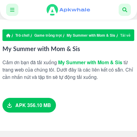
Trò chơi
Game trồng trọt
My Summer with Mom & Sis
Tải về
My Summer with Mom & Sis
Cảm ơn bạn đã tải xuống
My Summer with Mom & Sis
từ
trang web của chúng tôi. Dưới đây là các liên kết có sẵn. Chỉ
cần nhấn nút và tập tin sẽ tự động tải xuống.
APK 356.10 MB