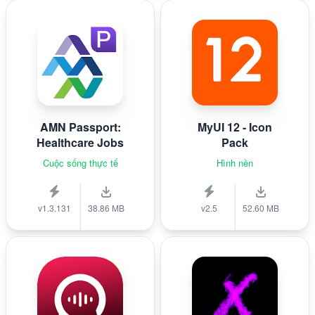
AMN Passport:
MyUI 12 - Icon
Healthcare Jobs
Pack
Cuộc sống thực tế
Hình nền
v1.3.131
38.86 MB
v2.5
52.60 MB