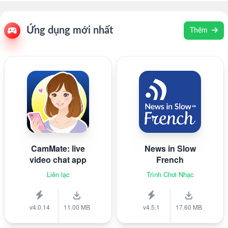
Ứng dụng mới nhất
Thêm
CamMate: live
News in Slow
video chat app
French
Liên lạc
Trình Chơi Nhạc
v4.0.14
11.00 MB
v4.5.1
17.60 MB