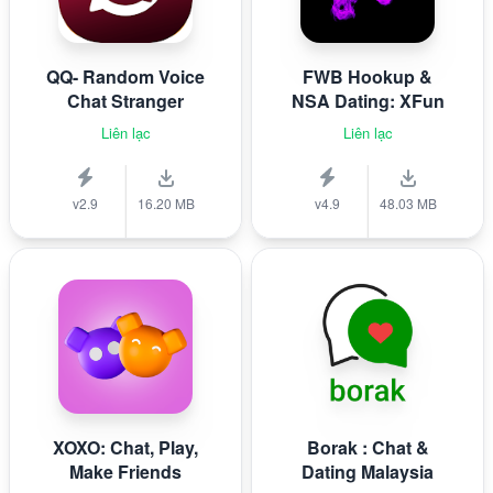
QQ- Random Voice
FWB Hookup &
Chat Stranger
NSA Dating: XFun
Liên lạc
Liên lạc
v2.9
16.20 MB
v4.9
48.03 MB
XOXO: Chat, Play,
Borak : Chat &
Make Friends
Dating Malaysia