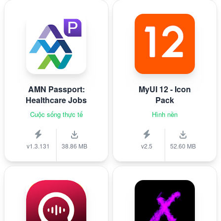
AMN Passport:
MyUI 12 - Icon
Healthcare Jobs
Pack
Cuộc sống thực tế
Hình nền
v1.3.131
38.86 MB
v2.5
52.60 MB