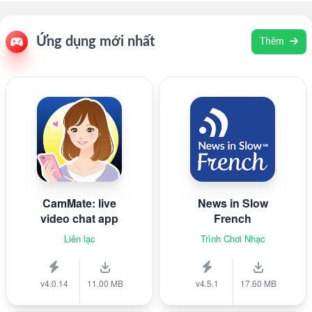
Ứng dụng mới nhất
Thêm
CamMate: live
News in Slow
video chat app
French
Liên lạc
Trình Chơi Nhạc
v4.0.14
11.00 MB
v4.5.1
17.60 MB