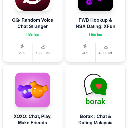
QQ- Random Voice
FWB Hookup &
Chat Stranger
NSA Dating: XFun
Liên lạc
Liên lạc
v2.9
16.20 MB
v4.9
48.03 MB
XOXO: Chat, Play,
Borak : Chat &
Make Friends
Dating Malaysia