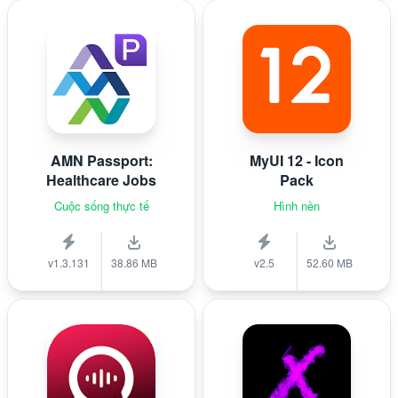
AMN Passport:
MyUI 12 - Icon
Healthcare Jobs
Pack
Cuộc sống thực tế
Hình nền
v1.3.131
38.86 MB
v2.5
52.60 MB