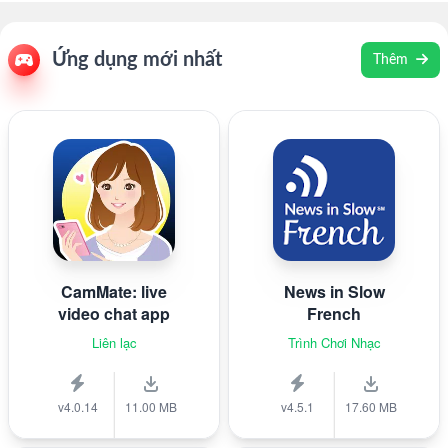
Ứng dụng mới nhất
Thêm
CamMate: live
News in Slow
video chat app
French
Liên lạc
Trình Chơi Nhạc
v4.0.14
11.00 MB
v4.5.1
17.60 MB