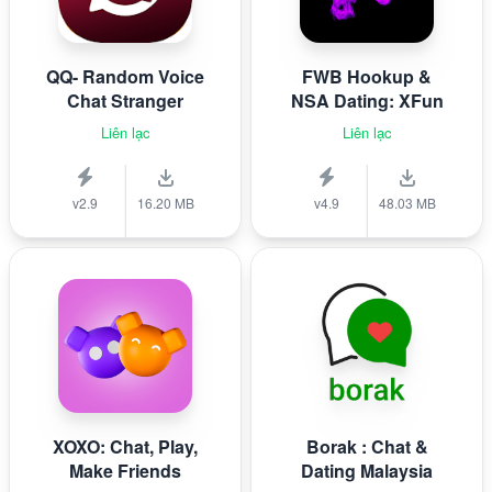
QQ- Random Voice
FWB Hookup &
Chat Stranger
NSA Dating: XFun
Liên lạc
Liên lạc
v2.9
16.20 MB
v4.9
48.03 MB
XOXO: Chat, Play,
Borak : Chat &
Make Friends
Dating Malaysia