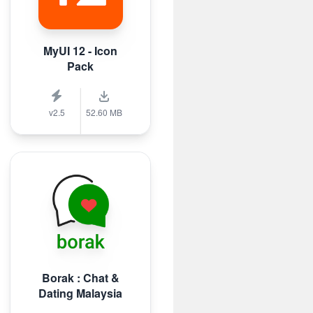
MyUI 12 - Icon
Pack
v2.5
52.60 MB
Borak : Chat &
Dating Malaysia