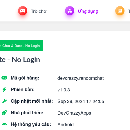
u
Trò chơi
Ứng dụng
T
Chat & Date - No Login
e - No Login
Mã gói hàng:
devcrazzy.randomchat
Phiên bản:
v1.0.3
Cập nhật mới nhất:
Sep 29, 2024 17:24:05
Nhà phát triển:
DevCrazzyApps
Hệ thống yêu cầu:
Android