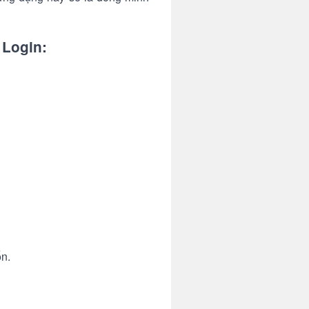
 Login:
n.