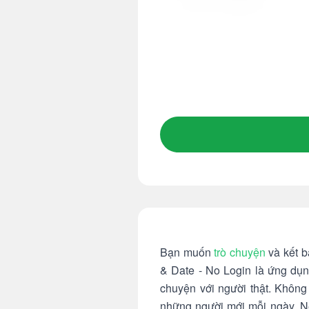
Bạn muốn
trò chuyện
và kết b
& Date - No Login là ứng dụn
chuyện với người thật. Không
những người mới mỗi ngày. Nế