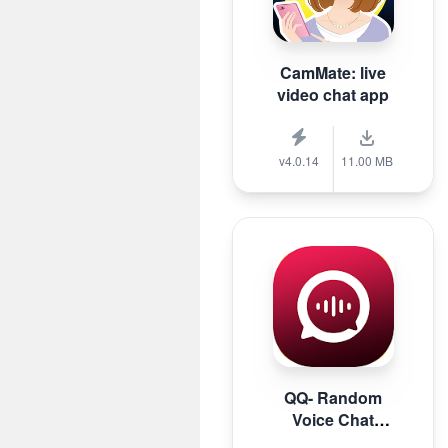
CamMate: live
video chat app
v4.0.14
11.00 MB
QQ- Random
Voice Chat
Stranger