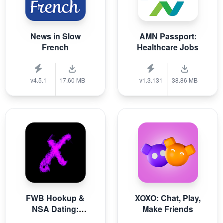
News in Slow
AMN Passport:
French
Healthcare Jobs
v4.5.1
17.60 MB
v1.3.131
38.86 MB
FWB Hookup &
XOXO: Chat, Play,
NSA Dating:
Make Friends
XFun