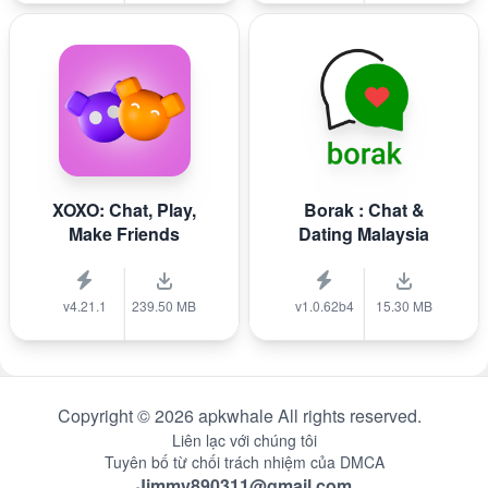
XOXO: Chat, Play,
Borak : Chat &
Make Friends
Dating Malaysia
v4.21.1
239.50 MB
v1.0.62b4
15.30 MB
Copyright © 2026 apkwhale All rights reserved.
Liên lạc với chúng tôi
Tuyên bố từ chối trách nhiệm của DMCA
Jimmy890311@gmail.com