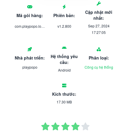
Cập nhật mới
Mã gói hàng:
Phiên bản:
nhất:
Sep 27, 2024
com.playpopo.lomvpn.lite
v1.2.800
17:27:05
Hệ thống yêu
Nhà phát triển:
Phân loại:
cầu:
playpopo
Công cụ hệ thống
Android
Kích thước:
17.30 MB