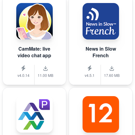
CamMate: live
News in Slow
video chat app
French
v4.0.14
11.00 MB
v4.5.1
17.60 MB