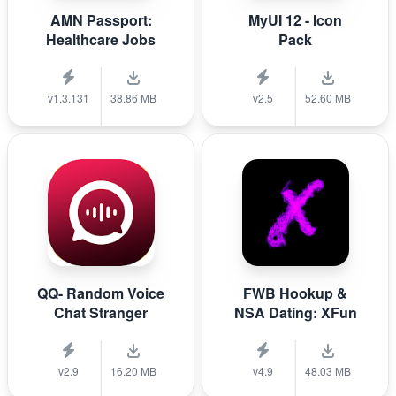
AMN Passport:
MyUI 12 - Icon
Healthcare Jobs
Pack
v1.3.131
38.86 MB
v2.5
52.60 MB
QQ- Random Voice
FWB Hookup &
Chat Stranger
NSA Dating: XFun
v2.9
16.20 MB
v4.9
48.03 MB