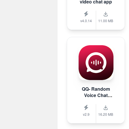
video chat app
v4.0.14
11.00 MB
QQ- Random
Voice Chat
Stranger
v2.9
16.20 MB