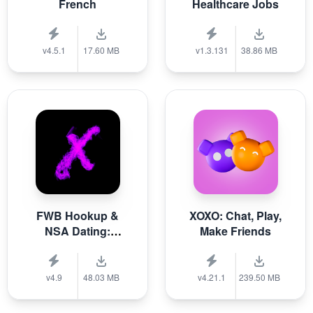
French
Healthcare Jobs
v4.5.1
17.60 MB
v1.3.131
38.86 MB
FWB Hookup &
XOXO: Chat, Play,
NSA Dating:
Make Friends
XFun
v4.9
48.03 MB
v4.21.1
239.50 MB