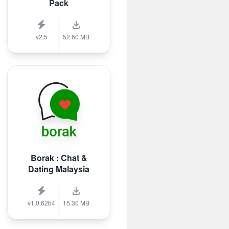
Pack
v2.5
52.60 MB
Borak : Chat &
Dating Malaysia
v1.0.62b4
15.30 MB