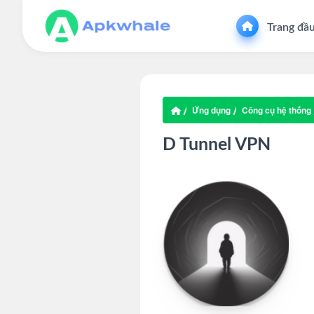
Trang đầ
Ứng dụng
Công cụ hệ thống
D Tunnel VPN