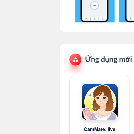
Ứng dụng mới 
CamMate: live