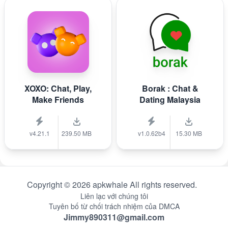
XOXO: Chat, Play,
Borak : Chat &
Make Friends
Dating Malaysia
v4.21.1
239.50 MB
v1.0.62b4
15.30 MB
Copyright © 2026 apkwhale All rights reserved.
Liên lạc với chúng tôi
Tuyên bố từ chối trách nhiệm của DMCA
Jimmy890311@gmail.com