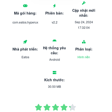
Cập nhật mới
Mã gói hàng:
Phiên bản:
nhất:
Sep 24, 2024
com.eatos.hyperux
v2.2
17:32:04
Hệ thống yêu
Nhà phát triển:
Phân loại:
cầu:
Eatos
Hình nền
Android
Kích thước:
30.50 MB