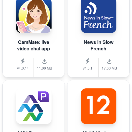
CamMate: live
News in Slow
video chat app
French
v4.0.14
11.00 MB
v4.5.1
17.60 MB