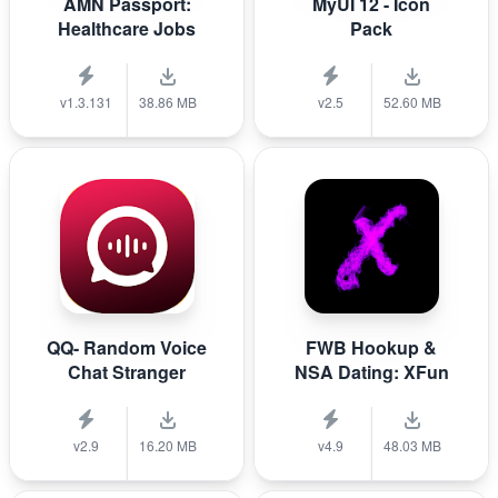
AMN Passport:
MyUI 12 - Icon
Healthcare Jobs
Pack
v1.3.131
38.86 MB
v2.5
52.60 MB
QQ- Random Voice
FWB Hookup &
Chat Stranger
NSA Dating: XFun
v2.9
16.20 MB
v4.9
48.03 MB