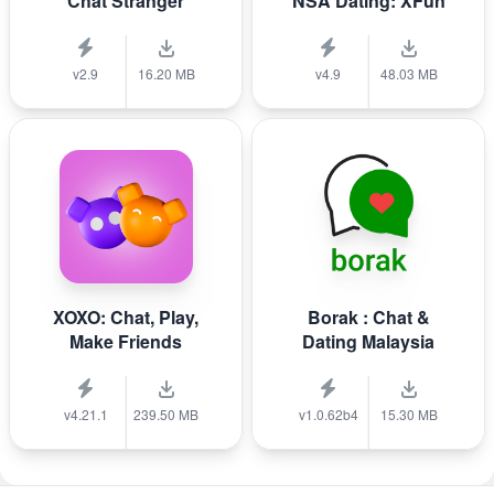
Chat Stranger
NSA Dating: XFun
v2.9
16.20 MB
v4.9
48.03 MB
XOXO: Chat, Play,
Borak : Chat &
Make Friends
Dating Malaysia
v4.21.1
239.50 MB
v1.0.62b4
15.30 MB