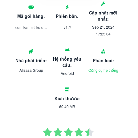
Cập nhật mới
Mã gói hàng:
Phiên bản:
nhất:
Sep 21, 2024
com.karimsi.kotolvpnsas
v1.2
17:25:04
Hệ thống yêu
Nhà phát triển:
Phân loại:
cầu:
Alisasa Group
Công cụ hệ thống
Android
Kích thước:
60.40 MB