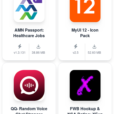
AMN Passport:
MyUI 12 - Icon
Healthcare Jobs
Pack
v1.3.131
38.86 MB
v2.5
52.60 MB
QQ- Random Voice
FWB Hookup &