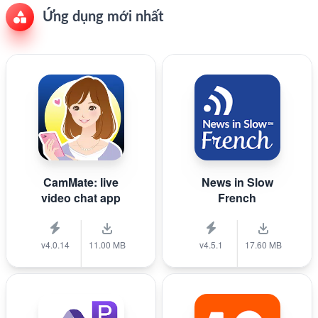
Ứng dụng mới nhất
CamMate: live
News in Slow
video chat app
French
v4.0.14
11.00 MB
v4.5.1
17.60 MB