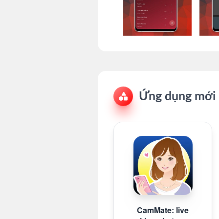
Ứng dụng mới 
CamMate: live