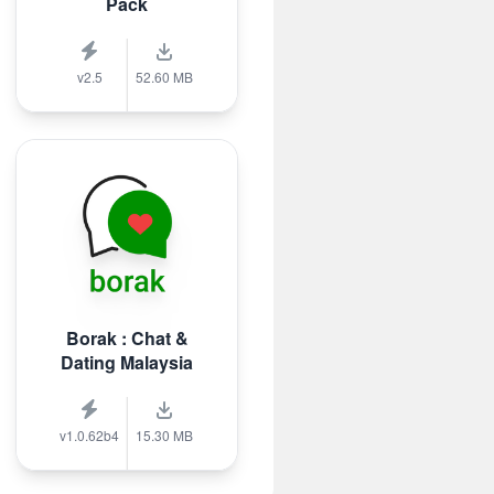
Pack
v2.5
52.60 MB
Borak : Chat &
Dating Malaysia
v1.0.62b4
15.30 MB