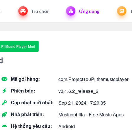
u
Trò chơi
Ứng dụng
T
Pi Music Player Mod
d
Mã gói hàng:
com.Project100Pi.themusicplayer
Phiên bản:
v3.1.6.2_release_2
Cập nhật mới nhất:
Sep 21, 2024 17:20:05
Nhà phát triển:
Musicophilia - Free Music Apps
Hệ thống yêu cầu:
Android