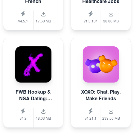
French
Healthcare Jobs
v4.5.1
17.60 MB
v1.3.131
38.86 MB
FWB Hookup &
XOXO: Chat, Play,
NSA Dating:
Make Friends
XFun
v4.9
48.03 MB
v4.21.1
239.50 MB