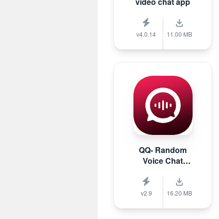
video chat app
v4.0.14
11.00 MB
QQ- Random
Voice Chat
Stranger
v2.9
16.20 MB