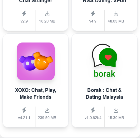
Chat Stranger
NSA Dating: XFun
v2.9
16.20 MB
v4.9
48.03 MB
XOXO: Chat, Play,
Borak : Chat &
Make Friends
Dating Malaysia
v4.21.1
239.50 MB
v1.0.62b4
15.30 MB