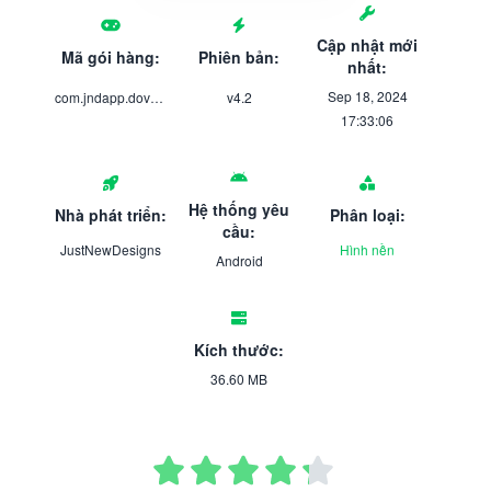
Cập nhật mới
Mã gói hàng:
Phiên bản:
nhất:
Sep 18, 2024
com.jndapp.dove.iconpack
v4.2
17:33:06
Hệ thống yêu
Nhà phát triển:
Phân loại:
cầu:
JustNewDesigns
Hình nền
Android
Kích thước:
36.60 MB