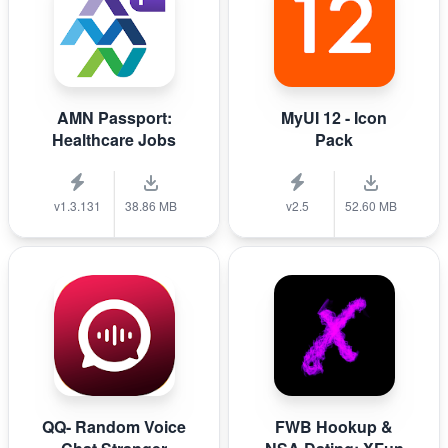
AMN Passport:
MyUI 12 - Icon
Healthcare Jobs
Pack
v1.3.131
38.86 MB
v2.5
52.60 MB
QQ- Random Voice
FWB Hookup &