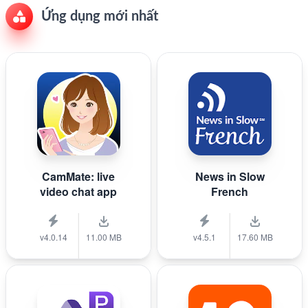
Ứng dụng mới nhất
CamMate: live
News in Slow
video chat app
French
v4.0.14
11.00 MB
v4.5.1
17.60 MB