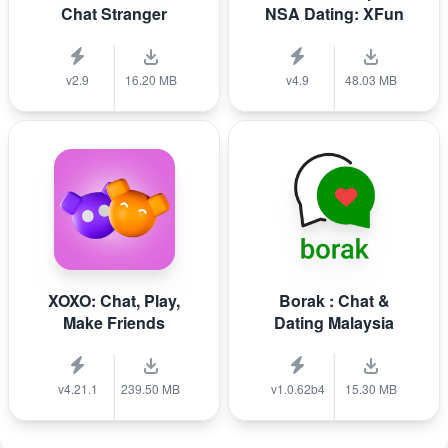
Chat Stranger
NSA Dating: XFun
v2.9
16.20 MB
v4.9
48.03 MB
XOXO: Chat, Play,
Borak : Chat &
Make Friends
Dating Malaysia
v4.21.1
239.50 MB
v1.0.62b4
15.30 MB