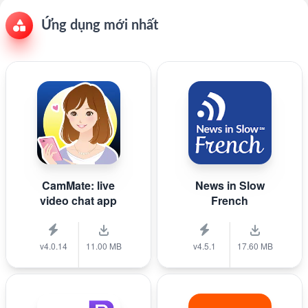
Ứng dụng mới nhất
CamMate: live
News in Slow
video chat app
French
v4.0.14
11.00 MB
v4.5.1
17.60 MB