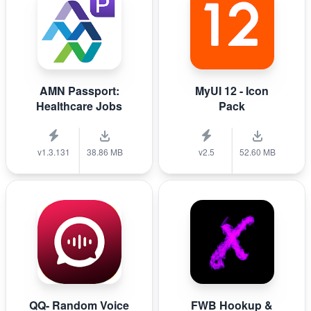
AMN Passport:
MyUI 12 - Icon
Healthcare Jobs
Pack
v1.3.131
38.86 MB
v2.5
52.60 MB
QQ- Random Voice
FWB Hookup &