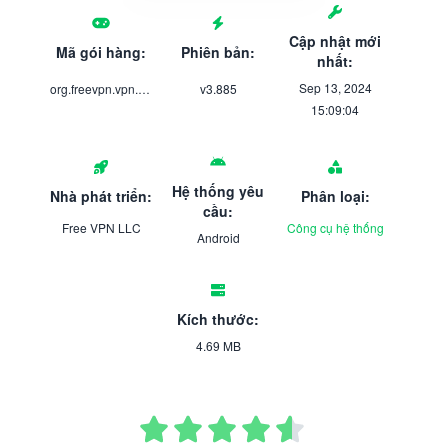
Cập nhật mới
Mã gói hàng:
Phiên bản:
nhất:
Sep 13, 2024
org.freevpn.vpn.subs
v3.885
15:09:04
Hệ thống yêu
Nhà phát triển:
Phân loại:
cầu:
Free VPN LLC
Công cụ hệ thống
Android
Kích thước:
4.69 MB