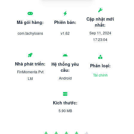
Cập nhật mới
Mã gói hàng:
Phiên bản:
nhất:
Sep 11, 2024
com.tachyloans
v1.62
17:23:04
Nhà phát triển:
Hệ thống yêu
Phân loại:
cầu:
FinMomenta Pvt
Tài chính
Android
Ltd
Kích thước:
5.90 MB