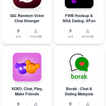
QQ- Random Voice
FWB Hookup &
Chat Stranger
NSA Dating: XFun
v2.9
16.20 MB
v4.9
48.03 MB
XOXO: Chat, Play,
Borak : Chat &
Make Friends
Dating Malaysia