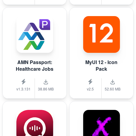
AMN Passport:
MyUI 12 - Icon
Healthcare Jobs
Pack
v1.3.131
38.86 MB
v2.5
52.60 MB