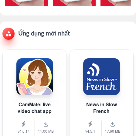
Ứng dụng mới nhất
CamMate: live
News in Slow
video chat app
French
v4.0.14
11.00 MB
v4.5.1
17.60 MB