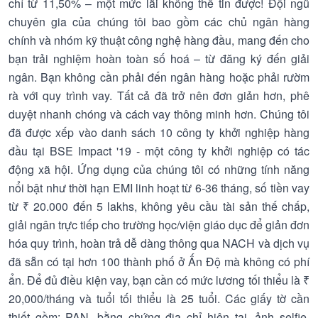
chỉ từ 11,50% – một mức lãi không thể tin được! Đội ngũ
chuyên gia của chúng tôi bao gồm các chủ ngân hàng
chính và nhóm kỹ thuật công nghệ hàng đầu, mang đến cho
bạn trải nghiệm hoàn toàn số hoá – từ đăng ký đến giải
ngân. Bạn không cần phải đến ngân hàng hoặc phải rườm
rà với quy trình vay. Tất cả đã trở nên đơn giản hơn, phê
duyệt nhanh chóng và cách vay thông minh hơn. Chúng tôi
đã được xếp vào danh sách 10 công ty khởi nghiệp hàng
đầu tại BSE Impact '19 - một công ty khởi nghiệp có tác
động xã hội. Ứng dụng của chúng tôi có những tính năng
nổi bật như thời hạn EMI linh hoạt từ 6-36 tháng, số tiền vay
từ ₹ 20.000 đến 5 lakhs, không yêu cầu tài sản thế chấp,
giải ngân trực tiếp cho trường học/viện giáo dục để giản đơn
hóa quy trình, hoàn trả dễ dàng thông qua NACH và dịch vụ
đã sẵn có tại hơn 100 thành phố ở Ấn Độ mà không có phí
ẩn. Để đủ điều kiện vay, bạn cần có mức lương tối thiểu là ₹
20,000/tháng và tuổi tối thiểu là 25 tuổi. Các giấy tờ cần
thiết gồm: PAN, bằng chứng địa chỉ hiện tại, ảnh selfie,