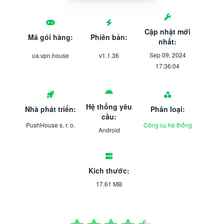
Cập nhật mới
Mã gói hàng:
Phiên bản:
nhất:
Sep 09, 2024
ua.vpn.house
v1.1.36
17:36:04
Hệ thống yêu
Nhà phát triển:
Phân loại:
cầu:
PushHouse s. r. o.
Công cụ hệ thống
Android
Kích thước:
17.61 MB