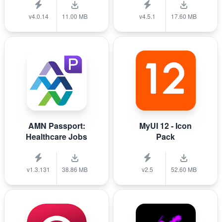
v4.0.14
11.00 MB
v4.5.1
17.60 MB
AMN Passport:
MyUI 12 - Icon
Healthcare Jobs
Pack
v1.3.131
38.86 MB
v2.5
52.60 MB