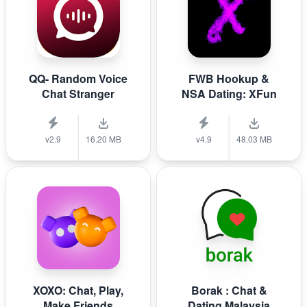
QQ- Random Voice
FWB Hookup &
Chat Stranger
NSA Dating: XFun
v2.9
16.20 MB
v4.9
48.03 MB
XOXO: Chat, Play,
Borak : Chat &
Make Friends
Dating Malaysia