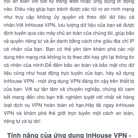
nối an toàn với bất kỳ trang web hoặc ứng dụng di động
nào. Điều này giúp bạn tránh được các rủi ro an ninh mạng
như truy cập không ủy quyền và theo dõi dữ liệu cá
nhân.Với InHouse VPN, lưu lượng dữ liệu của bạn sẽ được
định tuyến qua các máy chủ an toàn của chúng tôi, giúp bảo
vệ quyền riêng tư và ẩn danh bằng cách che giấu địa chỉ IP
cá nhân của bạn. Bạn có thể yên tâm khám phá các nội
dung trên mạng mà không lo bị theo dõi hay ghi lại thông tin
cá nhân của mình.Để đảm bảo an toàn và bảo mật cho dữ
liệu cũng như hoạt động trực tuyến của bạn, hãy sử dụng
InHouse VPN - một ứng dụng VPN đáng tin cậy trên thiết bị
của bạn. Với sự tận tâm và chuyên nghiệp, chúng tôi cam
kết mang đến cho bạn trải nghiệm tuyệt vời nhất về hàng
loạt dịch vụ VPN hoàn toàn vô hạn.Hãy tải ngay InHouse
VPN và khám phá thế giới trực tuyến một cách an toàn,
riêng tư và tự do!
Tính năng của ứng dụng InHouse VPN -