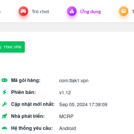
u
Trò chơi
Ứng dụng
T
TTAK VPN
Mã gói hàng:
com.ttak1.vpn
Phiên bản:
v1.12
Cập nhật mới nhất:
Sep 05, 2024 17:38:09
Nhà phát triển:
MCRP
Hệ thống yêu cầu:
Android