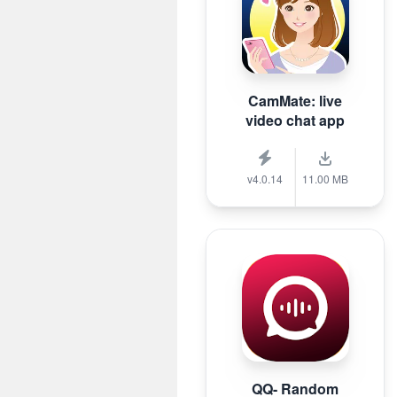
CamMate: live
video chat app
v4.0.14
11.00 MB
QQ- Random