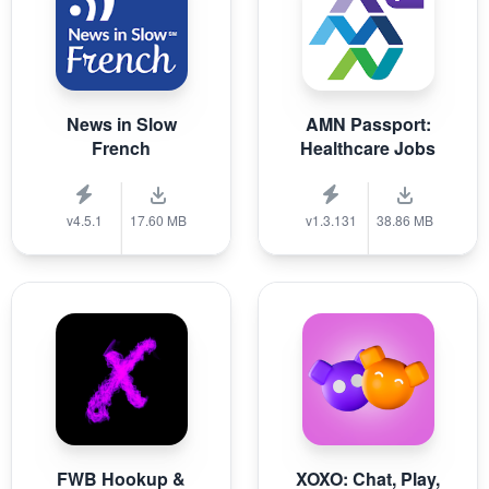
News in Slow
AMN Passport:
French
Healthcare Jobs
v4.5.1
17.60 MB
v1.3.131
38.86 MB
FWB Hookup &
XOXO: Chat, Play,