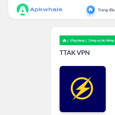
Trang đầ
Ứng dụng
Công cụ hệ thống
TTAK VPN