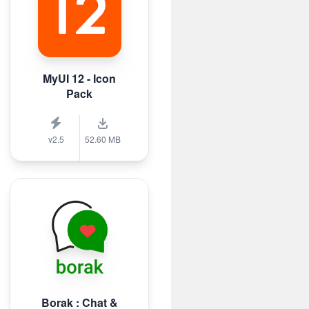
MyUI 12 - Icon
Pack
v2.5
52.60 MB
Borak : Chat &