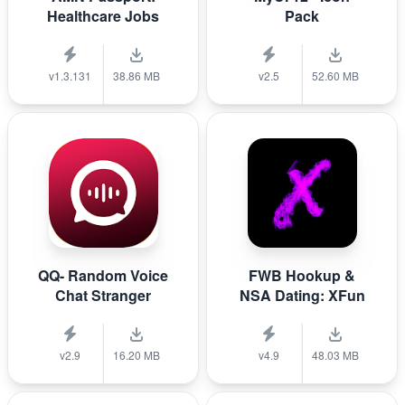
Healthcare Jobs
Pack
v1.3.131
38.86 MB
v2.5
52.60 MB
QQ- Random Voice
FWB Hookup &
Chat Stranger
NSA Dating: XFun
v2.9
16.20 MB
v4.9
48.03 MB