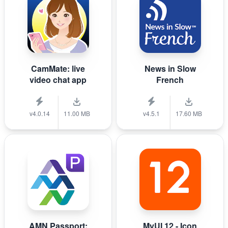
CamMate: live
News in Slow
video chat app
French
v4.0.14
11.00 MB
v4.5.1
17.60 MB
AMN Passport:
MyUI 12 - Icon