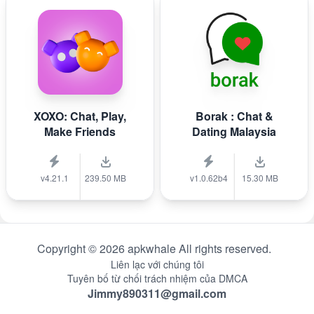
XOXO: Chat, Play,
Borak : Chat &
Make Friends
Dating Malaysia
v4.21.1
239.50 MB
v1.0.62b4
15.30 MB
Copyright © 2026 apkwhale All rights reserved.
Liên lạc với chúng tôi
Tuyên bố từ chối trách nhiệm của DMCA
Jimmy890311@gmail.com