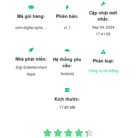
Cập nhật mới
Mã gói hàng:
Phiên bản:
nhất:
Sep 04, 2024
com.digital.syria.vpn
v1.1
17:41:05
Nhà phát triển:
Hệ thống yêu
Phân loại:
cầu:
Digi Entertainment
Công cụ hệ thống
Android
Apps
Kích thước:
17.80 MB