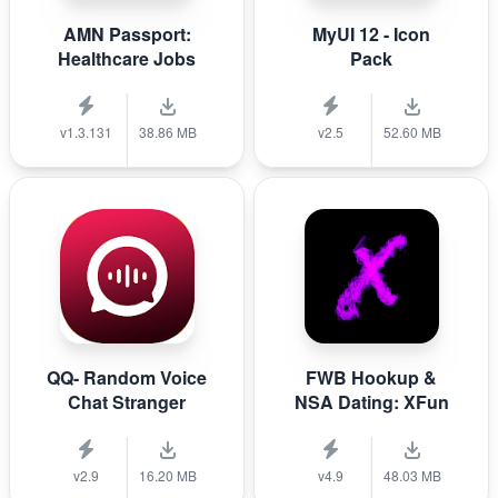
AMN Passport:
MyUI 12 - Icon
Healthcare Jobs
Pack
v1.3.131
38.86 MB
v2.5
52.60 MB
QQ- Random Voice
FWB Hookup &
Chat Stranger
NSA Dating: XFun
v2.9
16.20 MB
v4.9
48.03 MB