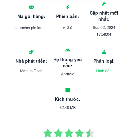
Cập nhật mới
Mã gói hàng:
Phiên bản:
nhất:
Sep 02, 2024
launcher.pie.launcher
v13.0
17:58:04
Hệ thống yêu
Nhà phát triển:
Phân loại:
cầu:
Markus Fisch
Hình nền
Android
Kích thước:
32.40 MB