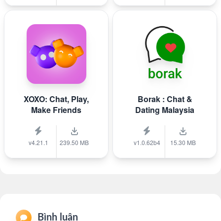
XOXO: Chat, Play,
Borak : Chat &
Make Friends
Dating Malaysia
v4.21.1
239.50 MB
v1.0.62b4
15.30 MB
Bình luận