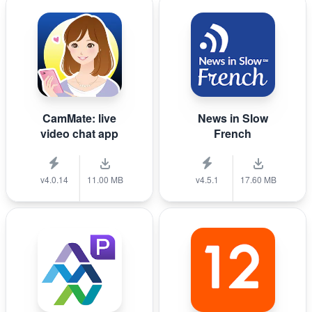
CamMate: live
News in Slow
video chat app
French
v4.0.14
11.00 MB
v4.5.1
17.60 MB