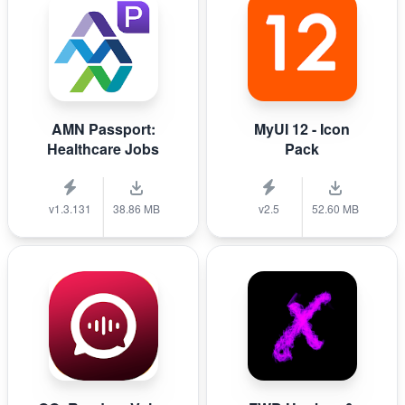
AMN Passport:
MyUI 12 - Icon
Healthcare Jobs
Pack
v1.3.131
38.86 MB
v2.5
52.60 MB