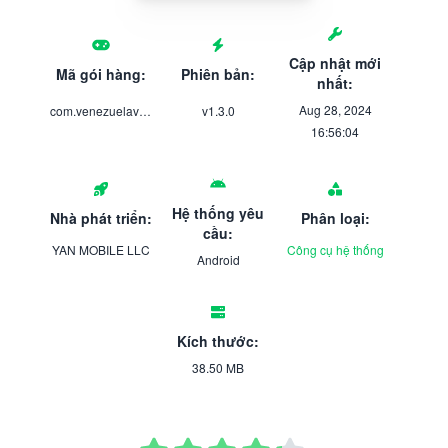
Cập nhật mới
Mã gói hàng:
Phiên bản:
nhất:
Aug 28, 2024
com.venezuelavpn.flare
v1.3.0
16:56:04
Hệ thống yêu
Nhà phát triển:
Phân loại:
cầu:
YAN MOBILE LLC
Công cụ hệ thống
Android
Kích thước:
38.50 MB