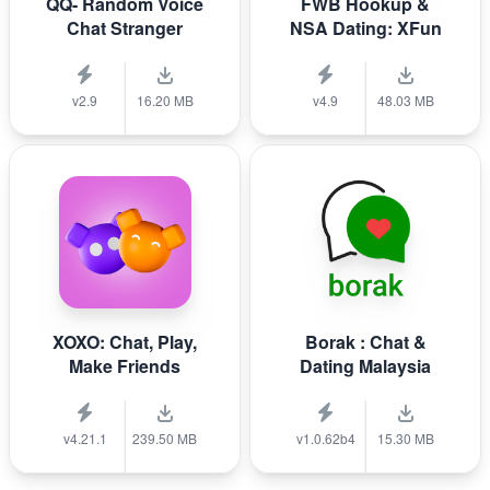
QQ- Random Voice
FWB Hookup &
Chat Stranger
NSA Dating: XFun
v2.9
16.20 MB
v4.9
48.03 MB
XOXO: Chat, Play,
Borak : Chat &
Make Friends
Dating Malaysia
v4.21.1
239.50 MB
v1.0.62b4
15.30 MB