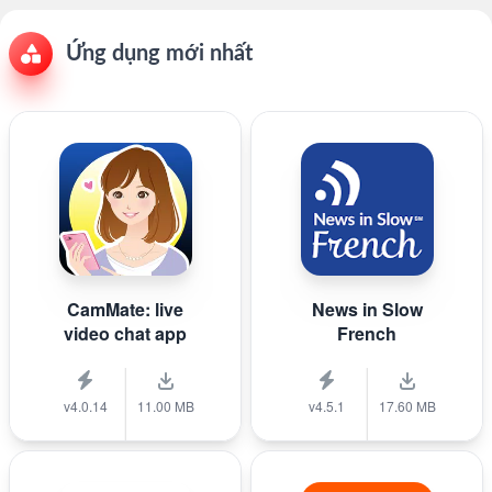
Ứng dụng mới nhất
CamMate: live
News in Slow
video chat app
French
v4.0.14
11.00 MB
v4.5.1
17.60 MB