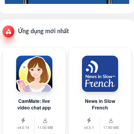
Ứng dụng mới nhất
CamMate: live
News in Slow
video chat app
French
v4.0.14
11.00 MB
v4.5.1
17.60 MB