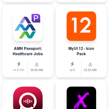
AMN Passport:
MyUI 12 - Icon
Healthcare Jobs
Pack
v1.3.131
38.86 MB
v2.5
52.60 MB