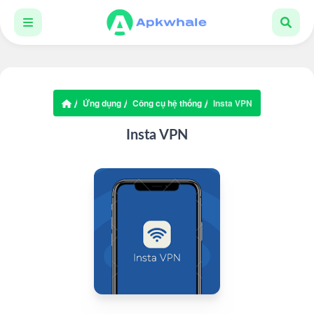
Ứng dụng
Công cụ hệ thống
Insta VPN
Insta VPN