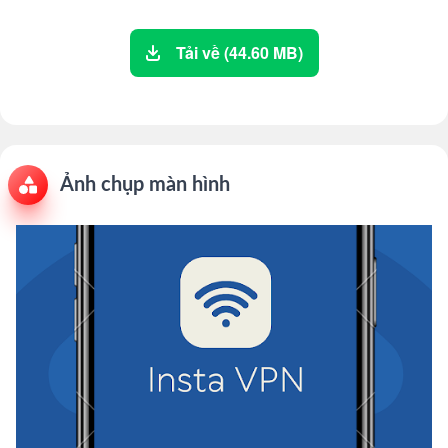
Tải về (44.60 MB)
Ảnh chụp màn hình