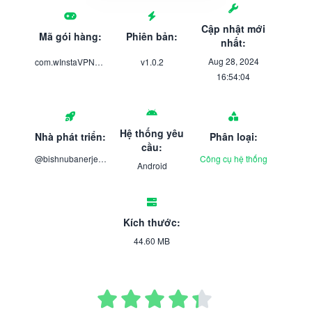
Cập nhật mới
Mã gói hàng:
Phiên bản:
nhất:
Aug 28, 2024
com.wInstaVPN_16139990
v1.0.2
16:54:04
Hệ thống yêu
Nhà phát triển:
Phân loại:
cầu:
@bishnubanerjeeofficial
Công cụ hệ thống
Android
Kích thước:
44.60 MB