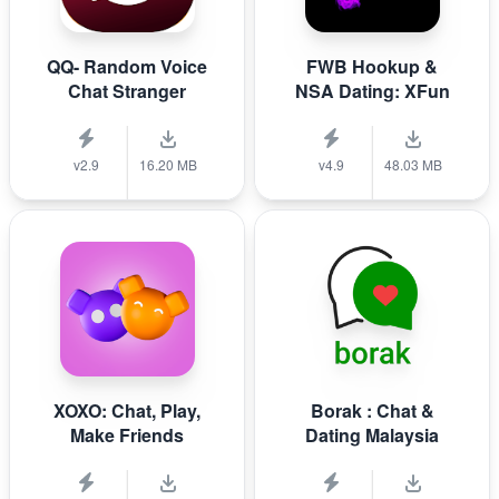
QQ- Random Voice
FWB Hookup &
Chat Stranger
NSA Dating: XFun
v2.9
16.20 MB
v4.9
48.03 MB
XOXO: Chat, Play,
Borak : Chat &
Make Friends
Dating Malaysia