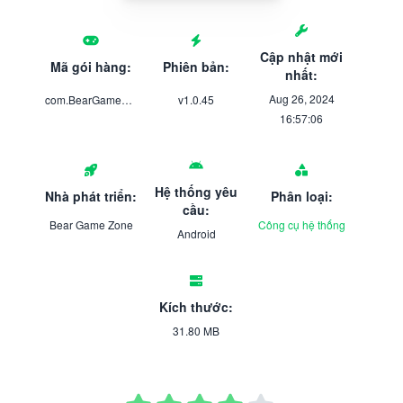
Cập nhật mới
Mã gói hàng:
Phiên bản:
nhất:
Aug 26, 2024
com.BearGameZone.free.vpn.proxy.secure
v1.0.45
16:57:06
Hệ thống yêu
Nhà phát triển:
Phân loại:
cầu:
Bear Game Zone
Công cụ hệ thống
Android
Kích thước:
31.80 MB