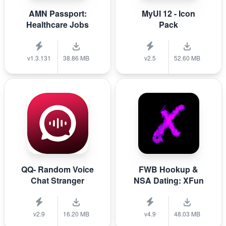
AMN Passport:
MyUI 12 - Icon
Healthcare Jobs
Pack
v1.3.131
38.86 MB
v2.5
52.60 MB
QQ- Random Voice
FWB Hookup &
Chat Stranger
NSA Dating: XFun
v2.9
16.20 MB
v4.9
48.03 MB