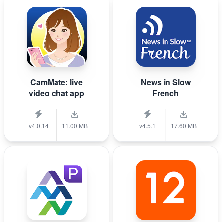
CamMate: live
News in Slow
video chat app
French
v4.0.14
11.00 MB
v4.5.1
17.60 MB