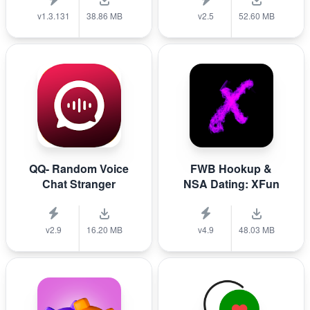
v1.3.131
38.86 MB
v2.5
52.60 MB
QQ- Random Voice
FWB Hookup &
Chat Stranger
NSA Dating: XFun
v2.9
16.20 MB
v4.9
48.03 MB