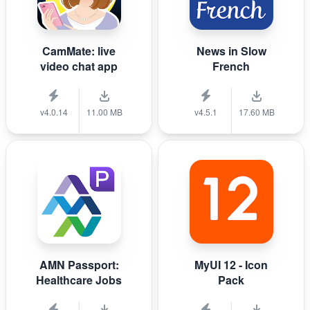
CamMate: live
News in Slow
video chat app
French
v4.0.14
11.00 MB
v4.5.1
17.60 MB
AMN Passport:
MyUI 12 - Icon
Healthcare Jobs
Pack