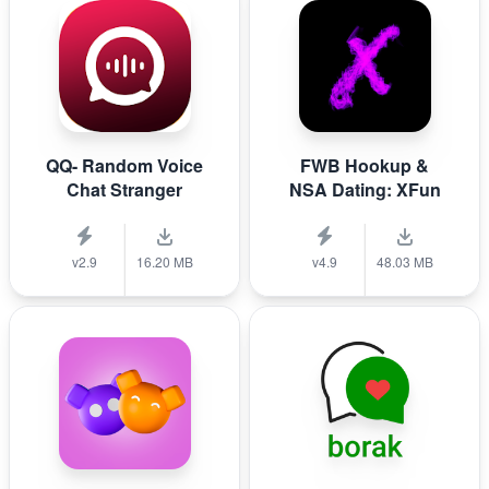
QQ- Random Voice
FWB Hookup &
Chat Stranger
NSA Dating: XFun
v2.9
16.20 MB
v4.9
48.03 MB