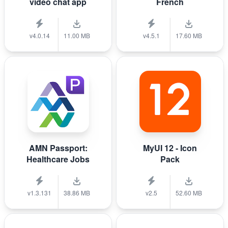
video chat app
French
v4.0.14
11.00 MB
v4.5.1
17.60 MB
AMN Passport:
MyUI 12 - Icon
Healthcare Jobs
Pack
v1.3.131
38.86 MB
v2.5
52.60 MB