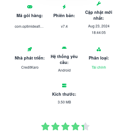
Cập nhật mới
Mã gói hàng:
Phiên bản:
nhất:
Aug 23, 2024
com.optimideafintech.creditkaro
v7.4
18:44:05
Hệ thống yêu
Nhà phát triển:
Phân loại:
cầu:
CreditKaro
Tài chính
Android
Kích thước:
3.50 MB