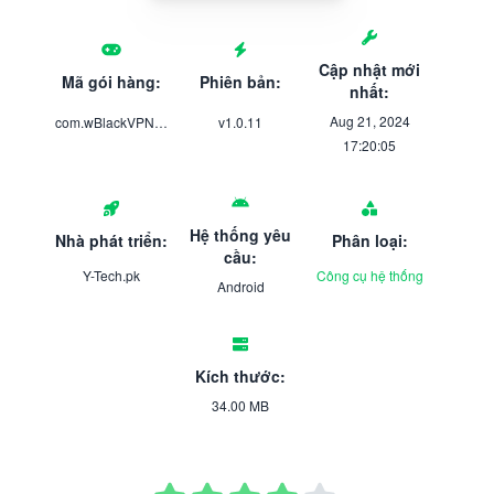
Cập nhật mới
Mã gói hàng:
Phiên bản:
nhất:
Aug 21, 2024
com.wBlackVPN_16191124
v1.0.11
17:20:05
Hệ thống yêu
Nhà phát triển:
Phân loại:
cầu:
Y-Tech.pk
Công cụ hệ thống
Android
Kích thước:
34.00 MB