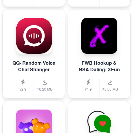
QQ- Random Voice
FWB Hookup &
Chat Stranger
NSA Dating: XFun
v2.9
16.20 MB
v4.9
48.03 MB