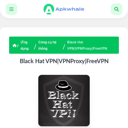
Ứng
Công cụ hệ
Black Hat
dụng
thống
VPN|VPNProxy|FreeVPN
Black Hat VPN|VPNProxy|FreeVPN