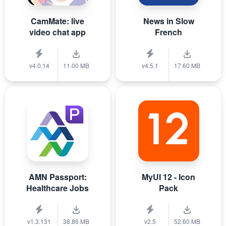
CamMate: live
News in Slow
video chat app
French
v4.0.14
11.00 MB
v4.5.1
17.60 MB
AMN Passport:
MyUI 12 - Icon
Healthcare Jobs
Pack
v1.3.131
38.86 MB
v2.5
52.60 MB