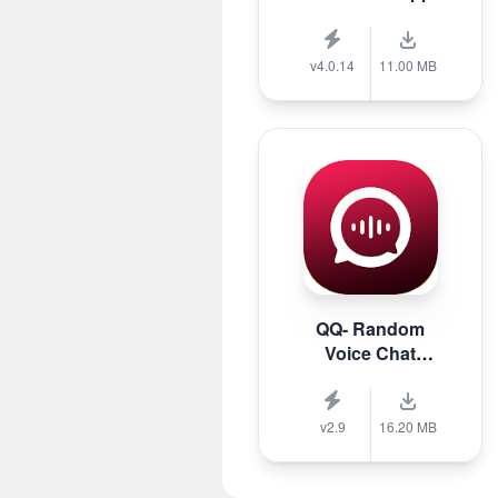
v4.0.14
11.00 MB
QQ- Random
Voice Chat
Stranger
v2.9
16.20 MB