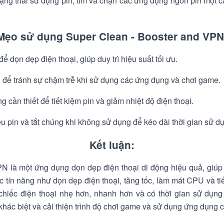
 trạng thái sử dụng pin, tìm và chặn các ứng dụng ngốn pin một c
Mẹo sử dụng Super Clean - Booster and VPN
 dọn dẹp điện thoại, giúp duy trì hiệu suất tối ưu.
để tránh sự chậm trễ khi sử dụng các ứng dụng và chơi game.
 cần thiết để tiết kiệm pin và giảm nhiệt độ điện thoại.
u pin và tắt chúng khi không sử dụng để kéo dài thời gian sử dụ
Kết luận:
N là một ứng dụng dọn dẹp điện thoại di động hiệu quả, giúp t
c tín năng như dọn dẹp điện thoại, tăng tốc, làm mát CPU và ti
t chiếc điện thoại nhẹ hơn, nhanh hơn và có thời gian sử dụng
khác biệt và cải thiện trình độ chơi game và sử dụng ứng dụng 