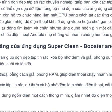
 trình dọn dẹp tập tin rác chuyên nghiệp, giúp bạn xóa các tập
 có thể dọn dẹp dữ liệu trong bộ nhớ đệm của các ứng dụng x
n còn hỗ trợ chức năng làm mát CPU bằng cách tắt các ứng d
úp giảm nhiệt độ điện thoại khi sử dụng video hoặc chơi game
nh, tự động tìm kiếm và chặn những ứng dụng ngốn pin một c
 chiếc điện thoại Android nhẹ nhàng và nhanh chóng hơn bao g
năng của ứng dụng Super Clean - Booster an
an giúp dọn dẹp tập tin rác, xóa bộ nhớ đệm và giải phóng dung
iệu suất và tốc độ.
 thoại bằng cách giải phóng RAM, giúp điện thoại chạy nhanh 
các tập tin rác, dư thừa và bộ nhớ đệm làm chậm điện thoại, cải 
dụng ngốn điện một cách thông minh, giảm nhiệt độ điện thoạ