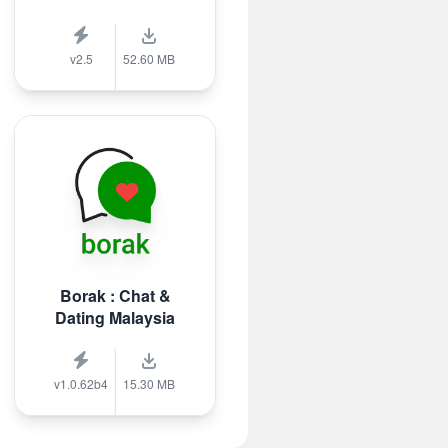
v2.5
52.60 MB
Borak : Chat &
Dating Malaysia
v1.0.62b4
15.30 MB