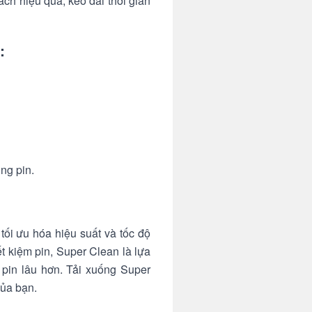
ách hiệu quả, kéo dài thời gian
:
ng pin.
ối ưu hóa hiệu suất và tốc độ
ết kiệm pin, Super Clean là lựa
 pin lâu hơn. Tải xuống Super
của bạn.