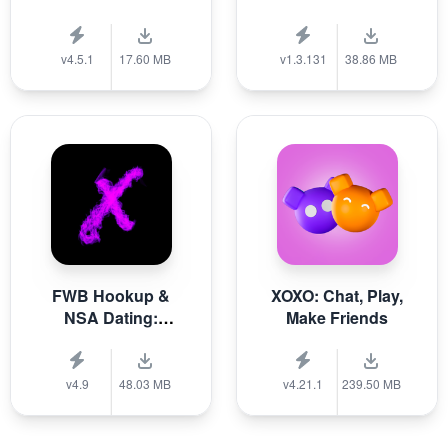
v4.5.1
17.60 MB
v1.3.131
38.86 MB
FWB Hookup &
XOXO: Chat, Play,
NSA Dating:
Make Friends
XFun
v4.9
48.03 MB
v4.21.1
239.50 MB