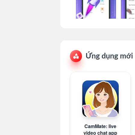
Ứng dụng mới 
CamMate: live
video chat app