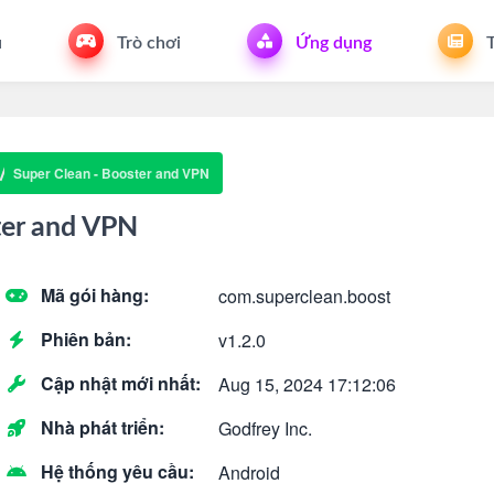
u
Trò chơi
Ứng dụng
T
Super Clean - Booster and VPN
ter and VPN
Mã gói hàng:
com.superclean.boost
Phiên bản:
v1.2.0
Cập nhật mới nhất:
Aug 15, 2024 17:12:06
Nhà phát triển:
Godfrey Inc.
Hệ thống yêu cầu:
Android