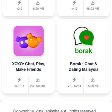
v2.9
16.20 MB
v4.9
48.03 MB
XOXO: Chat, Play,
Borak : Chat &
Make Friends
Dating Malaysia
v4.21.1
239.50 MB
v1.0.62b4
15.30 MB
Copyright © 2026 apkwhale All rights reserved.