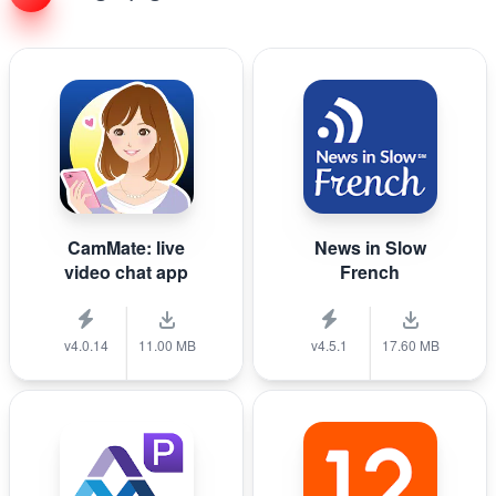
CamMate: live
News in Slow
video chat app
French
v4.0.14
11.00 MB
v4.5.1
17.60 MB