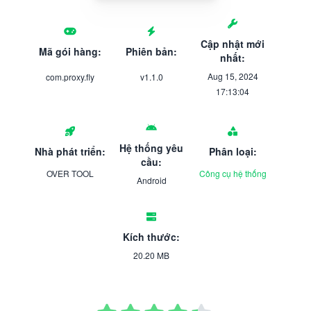
Cập nhật mới
Mã gói hàng:
Phiên bản:
nhất:
Aug 15, 2024
com.proxy.fly
v1.1.0
17:13:04
Hệ thống yêu
Nhà phát triển:
Phân loại:
cầu:
OVER TOOL
Công cụ hệ thống
Android
Kích thước:
20.20 MB