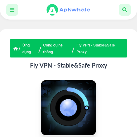
Ứng
Công cụ hệ
Fly VPN - Stable&Safe
dụng
thống
Proxy
Fly VPN - Stable&Safe Proxy