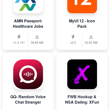
AMN Passport:
MyUI 12 - Icon
Healthcare Jobs
Pack
v1.3.131
38.86 MB
v2.5
52.60 MB
QQ- Random Voice
FWB Hookup &
Chat Stranger
NSA Dating: XFun